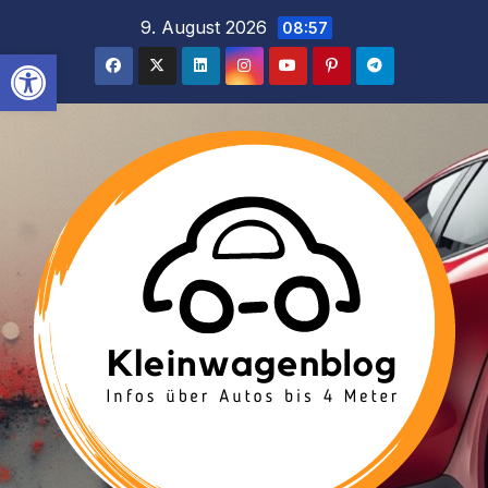
Inhalt
Zum
9. August 2026
08:57
springen
Inhalt
Werkzeugleiste öffnen
springen