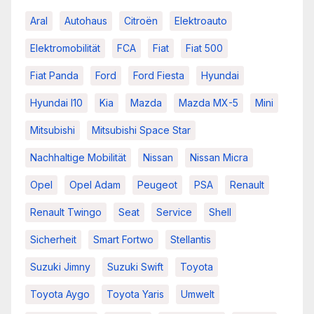
Aral
Autohaus
Citroën
Elektroauto
Elektromobilität
FCA
Fiat
Fiat 500
Fiat Panda
Ford
Ford Fiesta
Hyundai
Hyundai I10
Kia
Mazda
Mazda MX-5
Mini
Mitsubishi
Mitsubishi Space Star
Nachhaltige Mobilität
Nissan
Nissan Micra
Opel
Opel Adam
Peugeot
PSA
Renault
Renault Twingo
Seat
Service
Shell
Sicherheit
Smart Fortwo
Stellantis
Suzuki Jimny
Suzuki Swift
Toyota
Toyota Aygo
Toyota Yaris
Umwelt