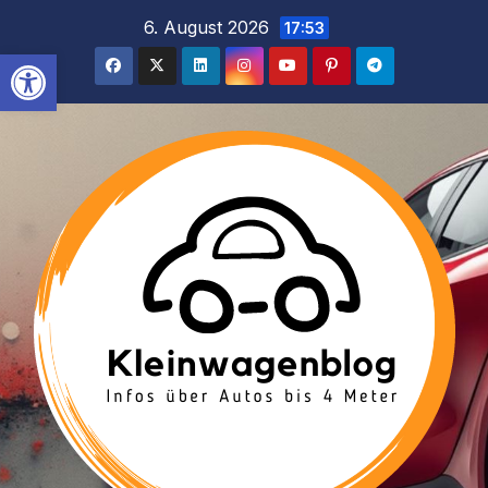
Inhalt
Zum
6. August 2026
17:53
springen
Inhalt
Werkzeugleiste öffnen
springen