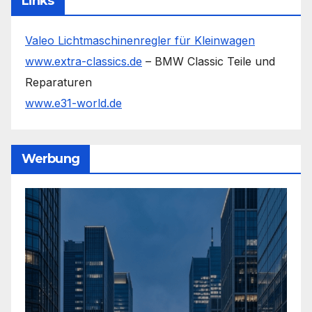
Links
Valeo Lichtmaschinenregler für Kleinwagen
www.extra-classics.de
– BMW Classic Teile und
Reparaturen
www.e31-world.de
Werbung