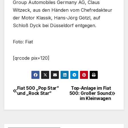
Group Automobiles Germany AG, Claus
Witzeck, aus den Händen vom Chefredakteur
der Motor Klassik, Hans-Jörg Götzl, auf
Schloß Dyck bei Düsseldorf entgegen.
Foto: Fiat
[qrcode pix=120]
Fiat 500 „Pop Star”
Top-Anlage im Fiat
Beitragsnavigation
und „Rock Star”
500: Großer Sound
im Kleinwagen