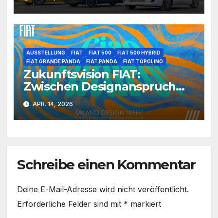
AUSSTELLUNG
FIAT
FIAT 500
FIAT 500 HYBRID
FIAT GRANDE PANDA
FIAT PANDA
FIAT TOPOLINO
Zukunftsvision FIAT:
Zwischen Designanspruch
und urbaner Realität
APR. 14, 2026
Schreibe einen Kommentar
Deine E-Mail-Adresse wird nicht veröffentlicht.
Erforderliche Felder sind mit
*
markiert