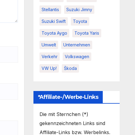
Stellantis
Suzuki Jimny
Suzuki Swift
Toyota
Toyota Aygo
Toyota Yaris
Umwelt
Unternehmen
Verkehr
Volkswagen
VW Up!
Škoda
*Affiliate-/Werbe-Links
Die mit Sternchen (*)
gekennzeichneten Links sind
Affiliate-Links bzw. Werbelinks.