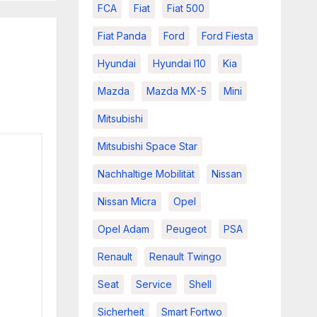
FCA
Fiat
Fiat 500
Fiat Panda
Ford
Ford Fiesta
Hyundai
Hyundai I10
Kia
Mazda
Mazda MX-5
Mini
Mitsubishi
Mitsubishi Space Star
Nachhaltige Mobilität
Nissan
Nissan Micra
Opel
Opel Adam
Peugeot
PSA
Renault
Renault Twingo
Seat
Service
Shell
Sicherheit
Smart Fortwo