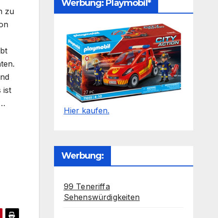
Werbung: Playmobil*
n zu
ion
bt
ten.
und
ist
t…
Hier kaufen.
Werbung:
99 Teneriffa
Sehenswürdigkeiten