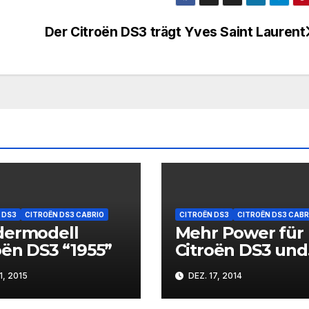
Der Citroën DS3 trägt Yves Saint Laurent
 DS3
CITROËN DS3 CABRIO
CITROËN DS3
CITROËN DS3 CABR
dermodell
Mehr Power für
oën DS3 “1955”
Citroën DS3 und
DS3 Cabrio
1, 2015
DEZ. 17, 2014