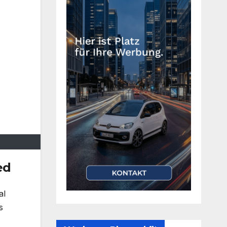
ed
al
s