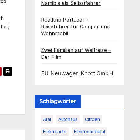
ice
Namibia als Selbstfahrer
gh
Roadtrip Portugal –
che”,
Reiseführer für Camper und
Wohnmobil
Zwei Familien auf Weltreise –
Der Film
EU Neuwagen Knott GmbH
Schlagwörter
Aral
Autohaus
Citroën
Elektroauto
Elektromobilität