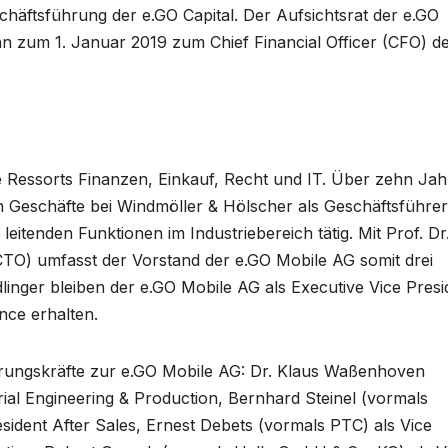
häftsführung der e.GO Capital. Der Aufsichtsrat der e.GO
zum 1. Januar 2019 zum Chief Financial Officer (CFO) d
 Ressorts Finanzen, Einkauf, Recht und IT. Über zehn Jah
 Geschäfte bei Windmöller & Hölscher als Geschäftsführe
leitenden Funktionen im Industriebereich tätig. Mit Prof. Dr
TO) umfasst der Vorstand der e.GO Mobile AG somit drei
dlinger bleiben der e.GO Mobile AG als Executive Vice Presi
nce erhalten.
hrungskräfte zur e.GO Mobile AG: Dr. Klaus Waßenhoven
rial Engineering & Production, Bernhard Steinel (vormals
ident After Sales, Ernest Debets (vormals PTC) als Vice