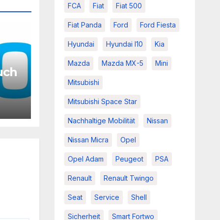
FCA
Fiat
Fiat 500
Fiat Panda
Ford
Ford Fiesta
Hyundai
Hyundai I10
Kia
Mazda
Mazda MX-5
Mini
auch
Mitsubishi
Mitsubishi Space Star
Nachhaltige Mobilität
Nissan
Nissan Micra
Opel
Opel Adam
Peugeot
PSA
Renault
Renault Twingo
Seat
Service
Shell
Sicherheit
Smart Fortwo