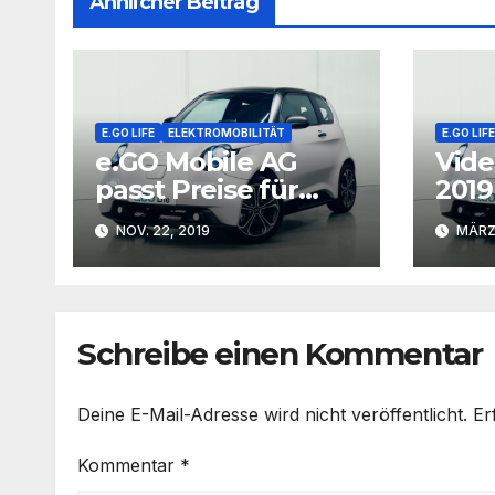
Ähnlicher Beitrag
E.GO LIFE
ELEKTROMOBILITÄT
E.GO LIFE
e.GO Mobile AG
Vide
passt Preise für
2019
e.GO Life an
auf 
NOV. 22, 2019
MÄRZ 
Auto
Auto
Schreibe einen Kommentar
Deine E-Mail-Adresse wird nicht veröffentlicht.
Er
Kommentar
*