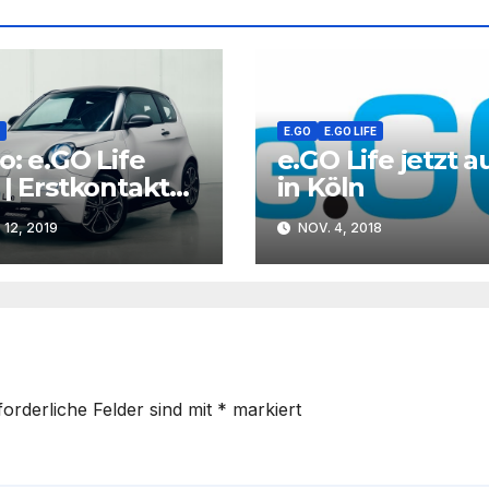
E.GO
E.GO LIFE
o: e.GO Life
e.GO Life jetzt 
 | Erstkontakt
in Köln
dem Genfer
12, 2019
NOV. 4, 2018
salon |
notizen.de
forderliche Felder sind mit
*
markiert