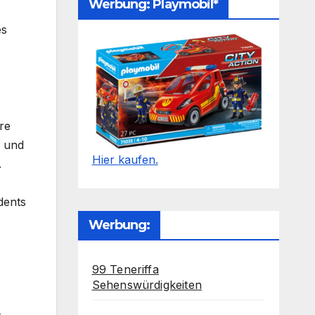
Werbung: Playmobil*
es
re
r und
Hier kaufen.
.
dents
Werbung:
99 Teneriffa
Sehenswürdigkeiten