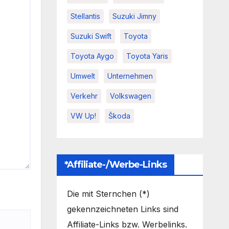
Stellantis
Suzuki Jimny
Suzuki Swift
Toyota
Toyota Aygo
Toyota Yaris
Umwelt
Unternehmen
Verkehr
Volkswagen
VW Up!
Škoda
*Affiliate-/Werbe-Links
Die mit Sternchen (*)
gekennzeichneten Links sind
Affiliate-Links bzw. Werbelinks.