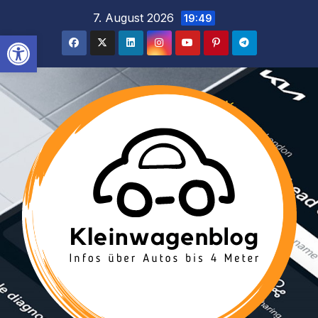
Inhalt
Zum
7. August 2026
19:49
springen
Inhalt
Werkzeugleiste öffnen
springen