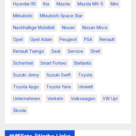
Hyundai I10
Kia
Mazda
Mazda MX-5
Mini
Mitsubishi
Mitsubishi Space Star
Nachhaltige Mobilität
Nissan
Nissan Micra
Opel
Opel Adam
Peugeot
PSA
Renault
Renault Twingo
Seat
Service
Shell
Sicherheit
Smart Fortwo
Stellantis
Suzuki Jimny
Suzuki Swift
Toyota
Toyota Aygo
Toyota Yaris
Umwelt
Unternehmen
Verkehr
Volkswagen
VW Up!
Škoda