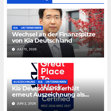
KIA
UNTERNEHMEN
Wechsel an der Finanzspitze
von Kia Deutschland
JULI 15, 2026
AUSZEICHNUNG
KIA
UNTERNEHMEN
Kia Deutschland erhält
erneut Auszeichnung als
großartiger Arbeitgeber
JUNI 2, 2026