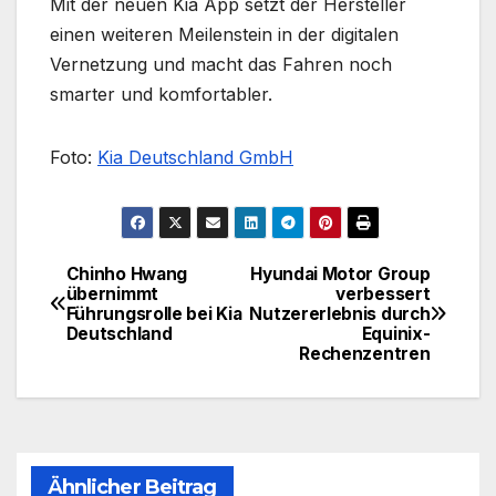
Mit der neuen Kia App setzt der Hersteller
einen weiteren Meilenstein in der digitalen
Vernetzung und macht das Fahren noch
smarter und komfortabler.
Foto:
Kia Deutschland GmbH
Chinho Hwang
Hyundai Motor Group
Beitragsnavigation
übernimmt
verbessert
Führungsrolle bei Kia
Nutzererlebnis durch
Deutschland
Equinix-
Rechenzentren
Ähnlicher Beitrag