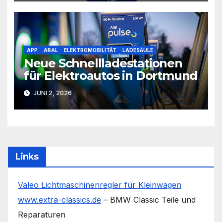
APP
ARAL
ELEKTROMOBILITÄT
LADESÄULE
Neue Schnellladestationen
für Elektroautos in Dortmund
JUNI 2, 2026
Links
Valeo Lichtmaschinenregler für Kleinwagen
www.extra-classics.de
– BMW Classic Teile und
Reparaturen