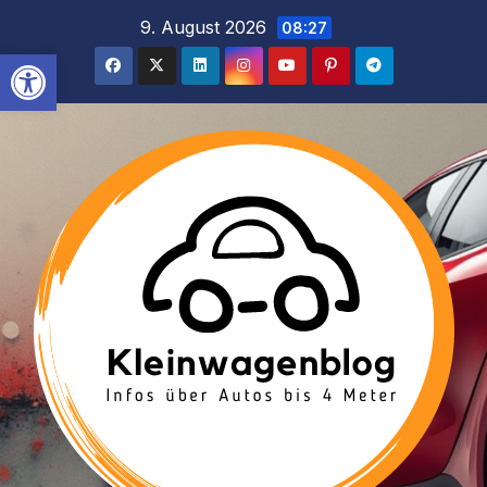
Inhalt
Zum
9. August 2026
08:27
springen
Inhalt
Werkzeugleiste öffnen
springen