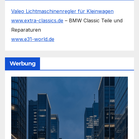
Valeo Lichtmaschinenregler für Kleinwagen
www.extra-classics.de
– BMW Classic Teile und
Reparaturen
www.e31-world.de
Werbung