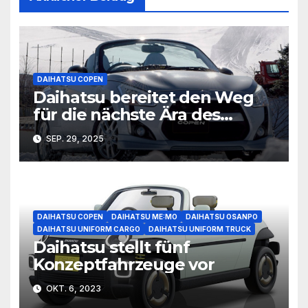
DAIHATSU COPEN
Daihatsu bereitet den Weg
für die nächste Ära des
COPEN
SEP. 29, 2025
DAIHATSU COPEN
DAIHATSU ME:MO
DAIHATSU OSANPO
DAIHATSU UNIFORM CARGO
DAIHATSU UNIFORM TRUCK
Daihatsu stellt fünf
Konzeptfahrzeuge vor
OKT. 6, 2023