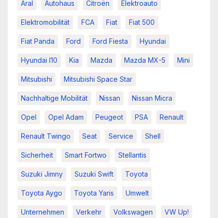
Aral
Autohaus
Citroën
Elektroauto
Elektromobilität
FCA
Fiat
Fiat 500
Fiat Panda
Ford
Ford Fiesta
Hyundai
Hyundai I10
Kia
Mazda
Mazda MX-5
Mini
Mitsubishi
Mitsubishi Space Star
Nachhaltige Mobilität
Nissan
Nissan Micra
Opel
Opel Adam
Peugeot
PSA
Renault
Renault Twingo
Seat
Service
Shell
Sicherheit
Smart Fortwo
Stellantis
Suzuki Jimny
Suzuki Swift
Toyota
Toyota Aygo
Toyota Yaris
Umwelt
Unternehmen
Verkehr
Volkswagen
VW Up!