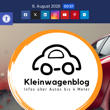
Inhalt
Zum
6. August 2026
00:51
springen
Inhalt
Werkzeugleiste öffnen
springen