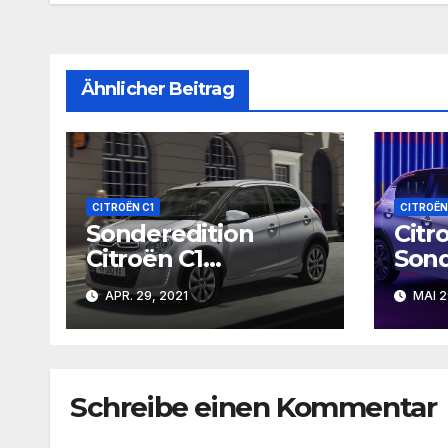
Ähnlicher Beitrag
CITROËN C1
CITROËN
Sonderedition
Citr
Citroën C1
Sond
Millenium
insp
APR. 29, 2021
MAI 2
Char
Cast
Schreibe einen Kommentar