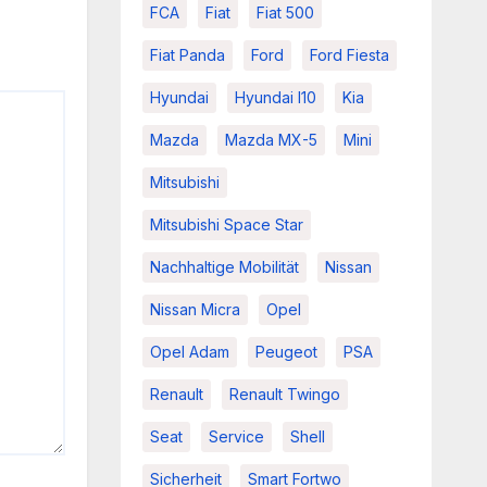
FCA
Fiat
Fiat 500
Fiat Panda
Ford
Ford Fiesta
Hyundai
Hyundai I10
Kia
Mazda
Mazda MX-5
Mini
Mitsubishi
Mitsubishi Space Star
Nachhaltige Mobilität
Nissan
Nissan Micra
Opel
Opel Adam
Peugeot
PSA
Renault
Renault Twingo
Seat
Service
Shell
Sicherheit
Smart Fortwo