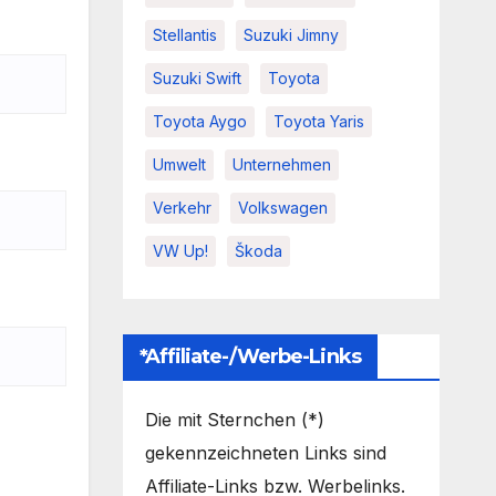
Stellantis
Suzuki Jimny
Suzuki Swift
Toyota
Toyota Aygo
Toyota Yaris
Umwelt
Unternehmen
Verkehr
Volkswagen
VW Up!
Škoda
*Affiliate-/Werbe-Links
Die mit Sternchen (*)
gekennzeichneten Links sind
Affiliate-Links bzw. Werbelinks.