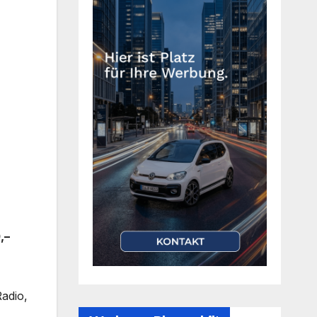
,–
adio,