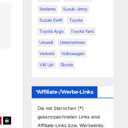
Stellantis
Suzuki Jimny
Suzuki Swift
Toyota
Toyota Aygo
Toyota Yaris
Umwelt
Unternehmen
Verkehr
Volkswagen
VW Up!
Škoda
r
*Affiliate-/Werbe-Links
Die mit Sternchen (*)
gekennzeichneten Links sind
Affiliate-Links bzw. Werbelinks.