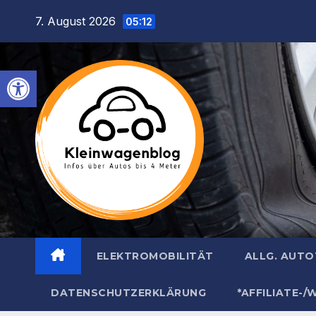
Inhalt
Zum
7. August 2026
springen
05:12
Inhalt
springen
Werkzeugleiste öffnen
ELEKTROMOBILITÄT
ALLG. AUT
DATENSCHUTZERKLÄRUNG
*AFFILIATE-/