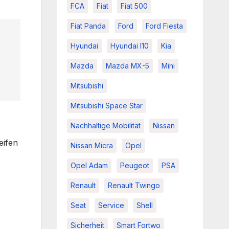
FCA
Fiat
Fiat 500
Fiat Panda
Ford
Ford Fiesta
Hyundai
Hyundai I10
Kia
Mazda
Mazda MX-5
Mini
Mitsubishi
Mitsubishi Space Star
Nachhaltige Mobilität
Nissan
eifen
Nissan Micra
Opel
Opel Adam
Peugeot
PSA
Renault
Renault Twingo
Seat
Service
Shell
Sicherheit
Smart Fortwo