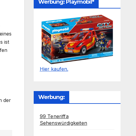
Werbung: Playmobil*
e
 eines
 ist
ifen
Hier kaufen.
Werbung:
n der
99 Teneriffa
Sehenswürdigkeiten