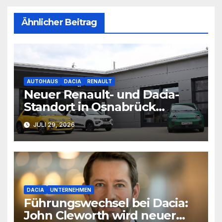
Ähnlicher Beitrag
AUTOHAUS
DACIA
RENAULT
Neuer Renault- und Dacia-
Standort in Osnabrück
eröffnet
JULI 29, 2026
DACIA
UNTERNEHMEN
Führungswechsel bei Dacia:
John Cleworth wird neuer