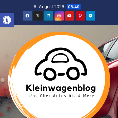
Inhalt
Zum
9. August 2026
08:49
springen
Inhalt
Werkzeugleiste öffnen
springen