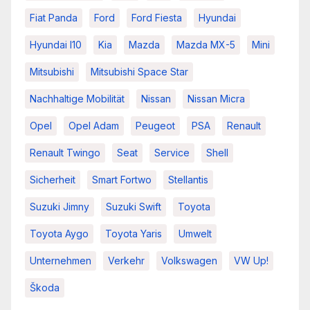
Fiat Panda
Ford
Ford Fiesta
Hyundai
Hyundai I10
Kia
Mazda
Mazda MX-5
Mini
Mitsubishi
Mitsubishi Space Star
Nachhaltige Mobilität
Nissan
Nissan Micra
Opel
Opel Adam
Peugeot
PSA
Renault
Renault Twingo
Seat
Service
Shell
Sicherheit
Smart Fortwo
Stellantis
Suzuki Jimny
Suzuki Swift
Toyota
Toyota Aygo
Toyota Yaris
Umwelt
Unternehmen
Verkehr
Volkswagen
VW Up!
Škoda