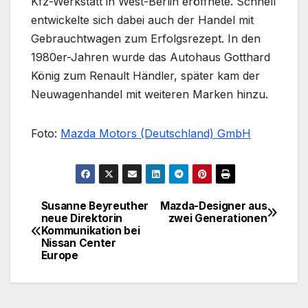
Kfz-Werkstatt in West-Berlin eröffnete. Schnell
entwickelte sich dabei auch der Handel mit
Gebrauchtwagen zum Erfolgsrezept. In den
1980er-Jahren wurde das Autohaus Gotthard
König zum Renault Händler, später kam der
Neuwagenhandel mit weiteren Marken hinzu.
Foto:
Mazda Motors (Deutschland) GmbH
Susanne Beyreuther
Mazda-Designer aus
Beitragsnavigation
neue Direktorin
zwei Generationen
Kommunikation bei
Nissan Center
Europe