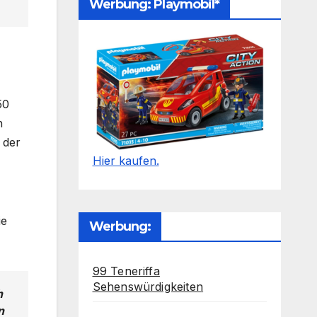
Werbung: Playmobil*
50
h
 der
Hier kaufen.
ie
Werbung:
99 Teneriffa
Sehenswürdigkeiten
h
n