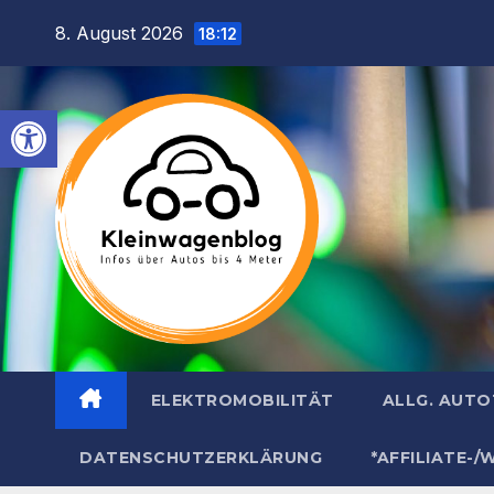
Inhalt
Zum
8. August 2026
springen
18:12
Inhalt
springen
Werkzeugleiste öffnen
ELEKTROMOBILITÄT
ALLG. AUT
DATENSCHUTZERKLÄRUNG
*AFFILIATE-/