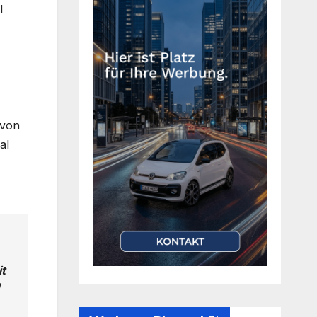
l
 von
al
it