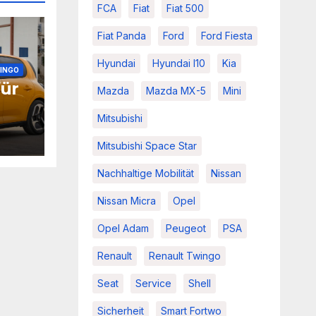
FCA
Fiat
Fiat 500
Fiat Panda
Ford
Ford Fiesta
Hyundai
Hyundai I10
Kia
INGO
für
Mazda
Mazda MX-5
Mini
Mitsubishi
Mitsubishi Space Star
Nachhaltige Mobilität
Nissan
Nissan Micra
Opel
Opel Adam
Peugeot
PSA
Renault
Renault Twingo
Seat
Service
Shell
Sicherheit
Smart Fortwo