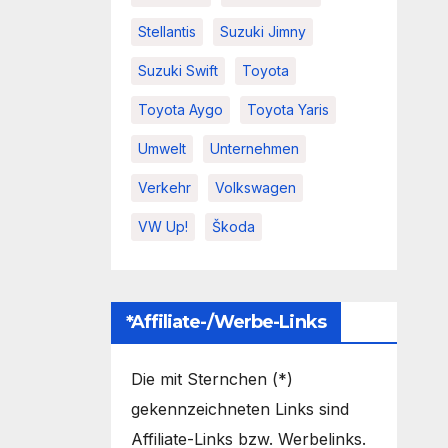
Stellantis
Suzuki Jimny
Suzuki Swift
Toyota
Toyota Aygo
Toyota Yaris
Umwelt
Unternehmen
Verkehr
Volkswagen
VW Up!
Škoda
*Affiliate-/Werbe-Links
Die mit Sternchen (*)
gekennzeichneten Links sind
Affiliate-Links bzw. Werbelinks.