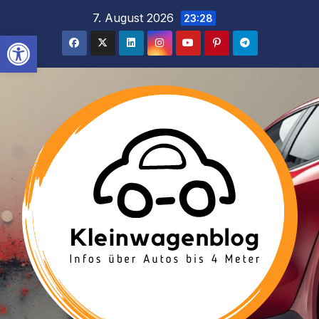
Inhalt
Zum
7. August 2026
23:28
springen
Inhalt
Werkzeugleiste öffnen
springen