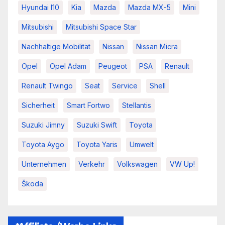
Hyundai I10
Kia
Mazda
Mazda MX-5
Mini
Mitsubishi
Mitsubishi Space Star
Nachhaltige Mobilität
Nissan
Nissan Micra
Opel
Opel Adam
Peugeot
PSA
Renault
Renault Twingo
Seat
Service
Shell
Sicherheit
Smart Fortwo
Stellantis
Suzuki Jimny
Suzuki Swift
Toyota
Toyota Aygo
Toyota Yaris
Umwelt
Unternehmen
Verkehr
Volkswagen
VW Up!
Škoda