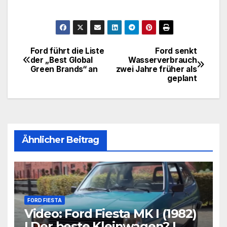
Ford führt die Liste
Ford senkt
Beitragsnavigation
der „Best Global
Wasserverbrauch
Green Brands“ an
zwei Jahre früher als
geplant
Ähnlicher Beitrag
FORD FIESTA
Video: Ford Fiesta MK I (1982)
| Der beste Kleinwagen? |