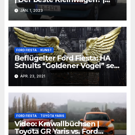
CarRanger
JAN. 1, 2023
FORD FIESTA
KUNST
Beflügelter Ford Fiesta: HA
Schults “Goldener Vogel” seit
30 Jahren Kölner
APR. 23, 2021
Wahrzeichen
FORD FIESTA
TOYOTA YARIS
Video: Krawallbüchsen |
Toyota GR Yaris vs. Ford