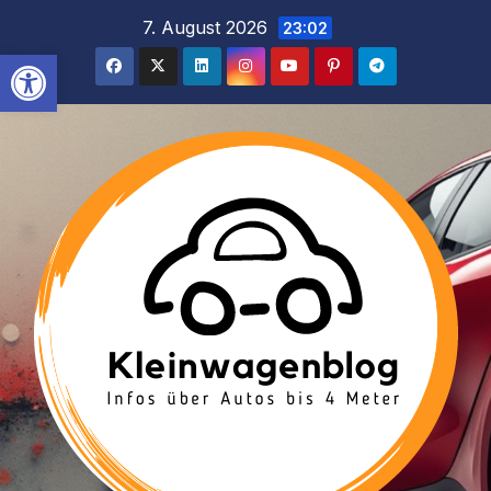
Inhalt
Zum
7. August 2026
23:02
springen
Inhalt
Werkzeugleiste öffnen
springen