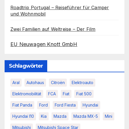
Roadtrip Portugal – Reiseführer für Camper
und Wohnmobil
Zwei Familien auf Weltreise – Der Film
EU Neuwagen Knott GmbH
Schlagwörter
Aral
Autohaus
Citroën
Elektroauto
Elektromobilität
FCA
Fiat
Fiat 500
Fiat Panda
Ford
Ford Fiesta
Hyundai
Hyundai I10
Kia
Mazda
Mazda MX-5
Mini
Mitsubishi
Mitsubishi Space Star