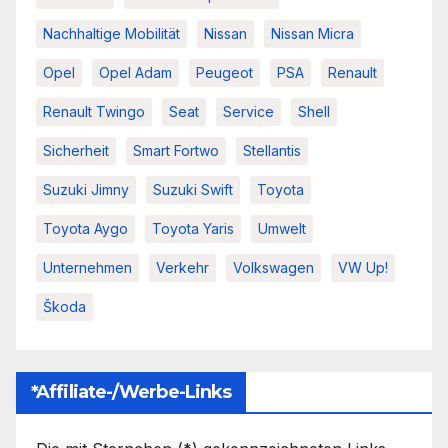
Nachhaltige Mobilität
Nissan
Nissan Micra
Opel
Opel Adam
Peugeot
PSA
Renault
Renault Twingo
Seat
Service
Shell
Sicherheit
Smart Fortwo
Stellantis
Suzuki Jimny
Suzuki Swift
Toyota
Toyota Aygo
Toyota Yaris
Umwelt
Unternehmen
Verkehr
Volkswagen
VW Up!
Škoda
*Affiliate-/Werbe-Links