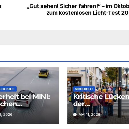
e
„Gut sehen! Sicher fahren!“ – im Okto
zum kostenlosen Licht-Test 2
ICHERHEIT
SICHERHEIT
erheit bei MINI:
Kritische Lücken
schen
der
enausstattung
Mobilitätsbildun
2, 2026
MAI 11, 2026
optionalen
Lehrkräfte ford
as
mehr