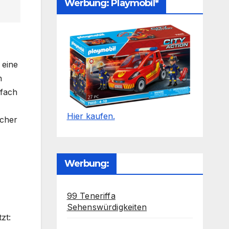
Werbung: Playmobil*
 eine
n
rfach
Hier kaufen.
icher
Werbung:
99 Teneriffa
Sehenswürdigkeiten
zt: