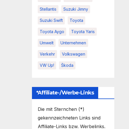
cht
Stellantis
Suzuki Jimny
Suzuki Swift
Toyota
Toyota Aygo
Toyota Yaris
Umwelt
Unternehmen
Verkehr
Volkswagen
VW Up!
Škoda
*Affiliate-/Werbe-Links
Die mit Sternchen (*)
gekennzeichneten Links sind
Affiliate-Links bzw. Werbelinks.