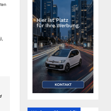
rten
),
d