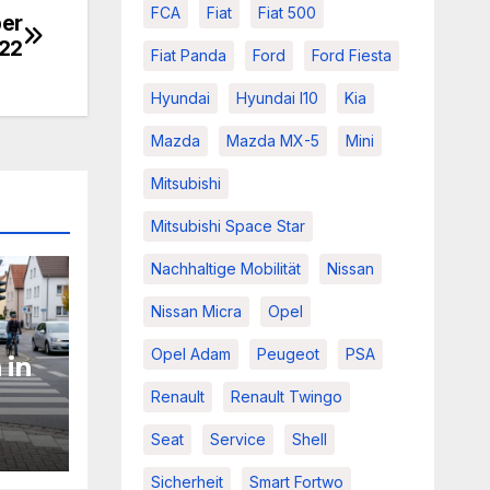
FCA
Fiat
Fiat 500
ber
022
Fiat Panda
Ford
Ford Fiesta
Hyundai
Hyundai I10
Kia
Mazda
Mazda MX-5
Mini
Mitsubishi
Mitsubishi Space Star
Nachhaltige Mobilität
Nissan
Nissan Micra
Opel
Opel Adam
Peugeot
PSA
 in
Renault
Renault Twingo
g:
Seat
Service
Shell
ern
Sicherheit
Smart Fortwo