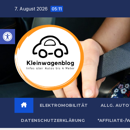
Inhalt
Zum
7. August 2026
springen
05:11
Inhalt
springen
Werkzeugleiste öffnen
ELEKTROMOBILITÄT
ALLG. AUT
DATENSCHUTZERKLÄRUNG
*AFFILIATE-/