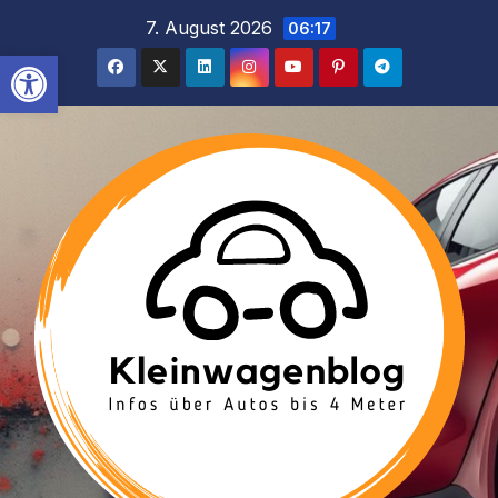
Inhalt
Zum
7. August 2026
06:17
springen
Inhalt
Werkzeugleiste öffnen
springen