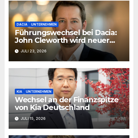
DACIA
UNTERNEHMEN
Führungswechsel bei Dacia:
John Cleworth wird neuer
Produktchef
JULI 23, 2026
KIA
UNTERNEHMEN
Wechsel an der Finanzspitze
von Kia Deutschland
JULI 15, 2026