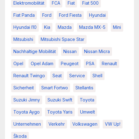
Elektromobilität
FCA
Fiat
Fiat 500
Fiat Panda
Ford
Ford Fiesta
Hyundai
Hyundai I10
Kia
Mazda
Mazda MX-5
Mini
Mitsubishi
Mitsubishi Space Star
Nachhaltige Mobilität
Nissan
Nissan Micra
Opel
Opel Adam
Peugeot
PSA
Renault
Renault Twingo
Seat
Service
Shell
Sicherheit
Smart Fortwo
Stellantis
Suzuki Jimny
Suzuki Swift
Toyota
Toyota Aygo
Toyota Yaris
Umwelt
Unternehmen
Verkehr
Volkswagen
VW Up!
Škoda