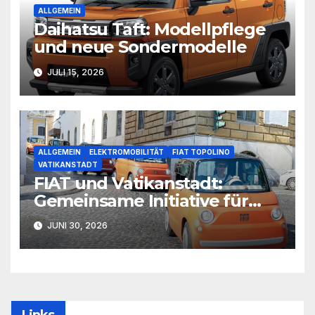
ALLGEMEIN
Daihatsu Taft: Modellpflege
und neue Sondermodelle
JULI 15, 2026
ALLGEMEIN
ELEKTROMOBILITÄT
FIAT TOPOLINO
VATIKANSTADT
FIAT und Vatikanstadt:
Gemeinsame Initiative für
nachhaltige Mikromobilität
JUNI 30, 2026