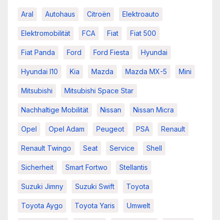
Aral
Autohaus
Citroën
Elektroauto
Elektromobilität
FCA
Fiat
Fiat 500
Fiat Panda
Ford
Ford Fiesta
Hyundai
Hyundai I10
Kia
Mazda
Mazda MX-5
Mini
Mitsubishi
Mitsubishi Space Star
Nachhaltige Mobilität
Nissan
Nissan Micra
Opel
Opel Adam
Peugeot
PSA
Renault
Renault Twingo
Seat
Service
Shell
Sicherheit
Smart Fortwo
Stellantis
Suzuki Jimny
Suzuki Swift
Toyota
Toyota Aygo
Toyota Yaris
Umwelt