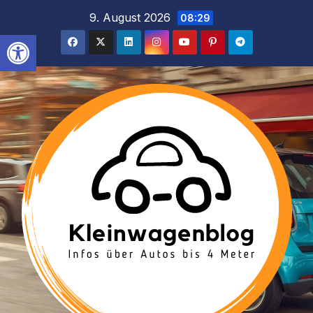
Inhalt
Zum
9. August 2026
08:29
springen
Inhalt
Werkzeugleiste öffnen
springen