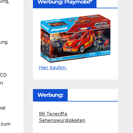
ung,
Werbung: Playmobil*
lung
Hier kaufen.
VCD
en
Werbung:
hat
99 Teneriffa
Sehenswürdigkeiten
s zum