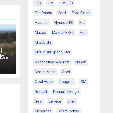
FCA
Fiat
Fiat 500
Fiat Panda
Ford
Ford Fiesta
Hyundai
Hyundai I10
Kia
Mazda
Mazda MX-5
Mini
Mitsubishi
|
Mitsubishi Space Star
ls
o? |
Nachhaltige Mobilität
Nissan
r
Nissan Micra
Opel
Opel Adam
Peugeot
PSA
Renault
Renault Twingo
Seat
Service
Shell
Sicherheit
Smart Fortwo