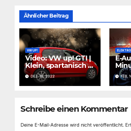
Ähnlicher Beitrag
VW UP!
ELEKTRO
Video: VW up! GTI |
E-Au
Klein, spartanisch &
Min
bezahlbar |
in s
DEZ. 16, 2022
FEB. 1
CarRanger
Stau
Schreibe einen Kommentar
Deine E-Mail-Adresse wird nicht veröffentlicht.
Er