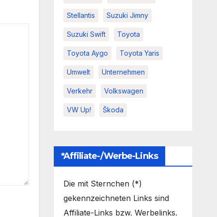
Stellantis
Suzuki Jimny
Suzuki Swift
Toyota
Toyota Aygo
Toyota Yaris
Umwelt
Unternehmen
Verkehr
Volkswagen
VW Up!
Škoda
*Affiliate-/Werbe-Links
Die mit Sternchen (*)
gekennzeichneten Links sind
Affiliate-Links bzw. Werbelinks.