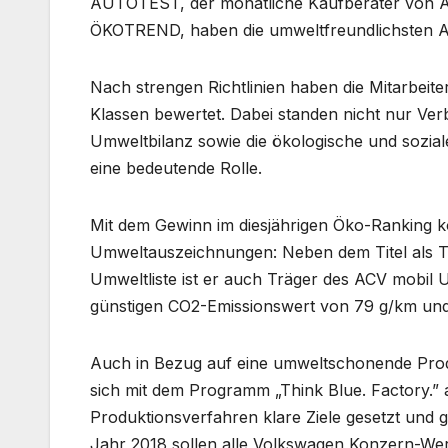
AUTOTEST, der monatliche Kaufberater von A
ÖKOTREND, haben die umweltfreundlichsten Aut
Nach strengen Richtlinien haben die Mitarbei
Klassen bewertet. Dabei standen nicht nur Ve
Umweltbilanz sowie die ökologische und sozia
eine bedeutende Rolle.
Mit dem Gewinn im diesjährigen Öko-Ranking kom
Umweltauszeichnungen: Neben dem Titel als T
Umweltliste ist er auch Träger des ACV mobil
günstigen CO2-Emissionswert von 79 g/km und
Auch in Bezug auf eine umweltschonende Produk
sich mit dem Programm „Think Blue. Factory.” 
Produktionsverfahren klare Ziele gesetzt und
Jahr 2018 sollen alle Volkswagen Konzern-Wer