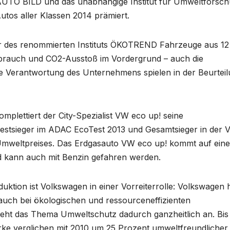
UTO BILD und das unabhängige Institut für Umweltforsch
os aller Klassen 2014 prämiert.
ter des renommierten Instituts ÖKOTREND Fahrzeuge aus 12
rbrauch und CO2-Ausstoß im Vordergrund – auch die
le Verantwortung des Unternehmens spielen in der Beurtei
plettiert der City-Spezialist VW eco up! seine
estsieger im ADAC EcoTest 2013 und Gesamtsieger in der 
 Umweltpreises. Das Erdgasauto VW eco up! kommt auf ein
 kann auch mit Benzin gefahren werden.
tion ist Volkswagen in einer Vorreiterrolle: Volkswagen 
auch bei ökologischen und ressourceneffizienten
 geht das Thema Umweltschutz dadurch ganzheitlich an. Bi
ke verglichen mit 2010 um 25 Prozent umweltfreundlicher