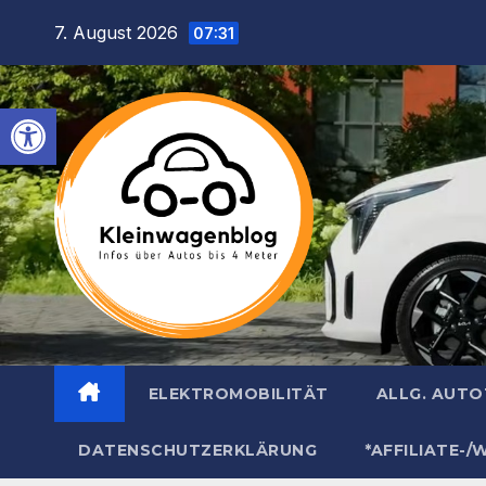
Inhalt
Zum
7. August 2026
springen
07:31
Inhalt
springen
Werkzeugleiste öffnen
ELEKTROMOBILITÄT
ALLG. AUT
DATENSCHUTZERKLÄRUNG
*AFFILIATE-/