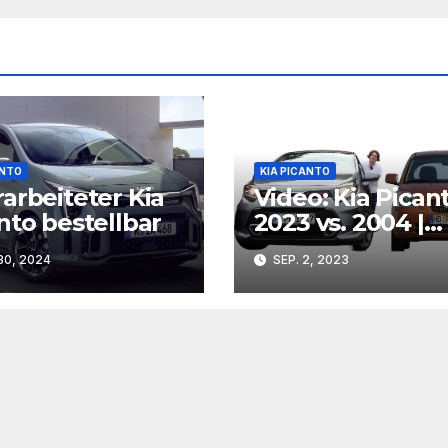
ANTO
KIA PICANTO
arbeiteter Kia
Video: Kia Pican
nto bestellbar
2023 vs. 2004 |
AUTOMMYBIL
30, 2024
SEP. 2, 2023