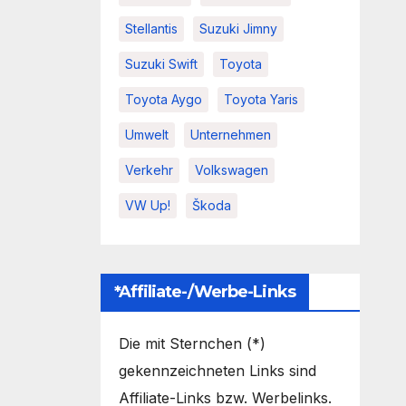
Stellantis
Suzuki Jimny
Suzuki Swift
Toyota
Toyota Aygo
Toyota Yaris
Umwelt
Unternehmen
Verkehr
Volkswagen
VW Up!
Škoda
*Affiliate-/Werbe-Links
Die mit Sternchen (*)
gekennzeichneten Links sind
Affiliate-Links bzw. Werbelinks.