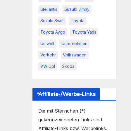
Stellantis
Suzuki Jimny
Suzuki Swift
Toyota
Toyota Aygo
Toyota Yaris
Umwelt
Unternehmen
Verkehr
Volkswagen
VW Up!
Škoda
*Affiliate-/Werbe-Links
Die mit Sternchen (*)
gekennzeichneten Links sind
Affiliate-Links bzw. Werbelinks.