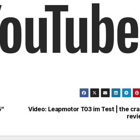
5”
Video: Leapmotor T03 im Test | the cr
revi