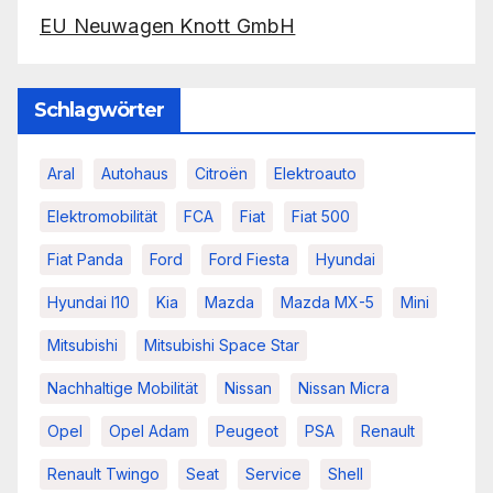
EU Neuwagen Knott GmbH
Schlagwörter
Aral
Autohaus
Citroën
Elektroauto
Elektromobilität
FCA
Fiat
Fiat 500
Fiat Panda
Ford
Ford Fiesta
Hyundai
Hyundai I10
Kia
Mazda
Mazda MX-5
Mini
Mitsubishi
Mitsubishi Space Star
Nachhaltige Mobilität
Nissan
Nissan Micra
Opel
Opel Adam
Peugeot
PSA
Renault
Renault Twingo
Seat
Service
Shell