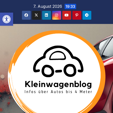
Inhalt
Zum
7. August 2026
19:33
springen
Inhalt
Werkzeugleiste öffnen
springen