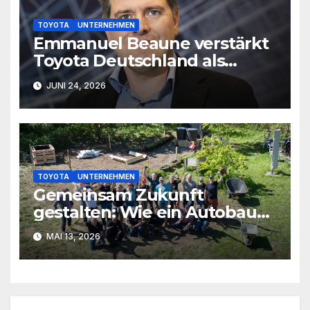
TOYOTA
UNTERNEHMEN
Emmanuel Beaune verstärkt
Toyota Deutschland als
Marketingleiter
JUNI 24, 2026
TOYOTA
UNTERNEHMEN
Gemeinsam Zukunft
gestalten: Wie ein Autobauer
Inklusion vorantreibt
MAI 13, 2026