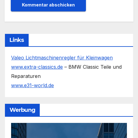
Links
Valeo Lichtmaschinenregler für Kleinwagen
www.extra-classics.de
– BMW Classic Teile und
Reparaturen
www.e31-world.de
Werbung