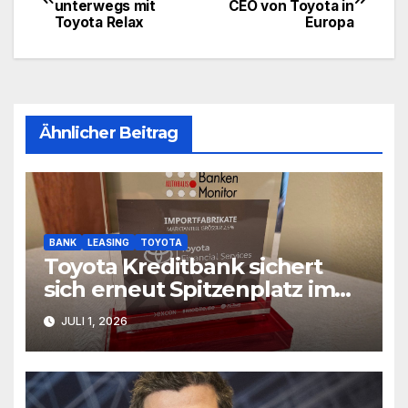
unterwegs mit
CEO von Toyota in
Toyota Relax
Europa
Ähnlicher Beitrag
BANK
LEASING
TOYOTA
Toyota Kreditbank sichert
sich erneut Spitzenplatz im
AUTOHAUS BankenMonitor
JULI 1, 2026