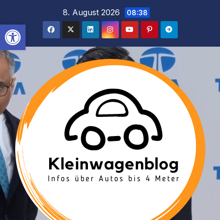
Inhalt
Zum
8. August 2026
08:38
springen
Inhalt
Werkzeugleiste öffnen
springen