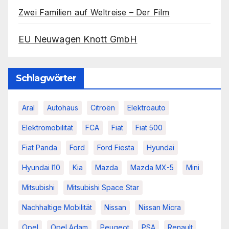
Zwei Familien auf Weltreise – Der Film
EU Neuwagen Knott GmbH
Schlagwörter
Aral
Autohaus
Citroën
Elektroauto
Elektromobilität
FCA
Fiat
Fiat 500
Fiat Panda
Ford
Ford Fiesta
Hyundai
Hyundai I10
Kia
Mazda
Mazda MX-5
Mini
Mitsubishi
Mitsubishi Space Star
Nachhaltige Mobilität
Nissan
Nissan Micra
Opel
Opel Adam
Peugeot
PSA
Renault