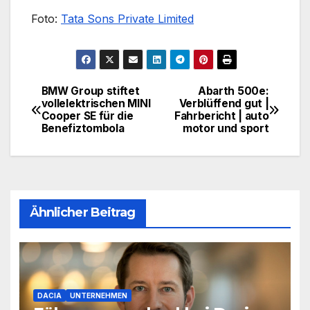
Foto:
Tata Sons Private Limited
BMW Group stiftet
Abarth 500e:
Beitragsnavigation
vollelektrischen MINI
Verblüffend gut |
Cooper SE für die
Fahrbericht | auto
Benefiztombola
motor und sport
Ähnlicher Beitrag
DACIA
UNTERNEHMEN