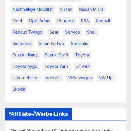
Nachhaltige Mobilität
Nissan
Nissan Micra
Opel
Opel Adam
Peugeot
PSA
Renault
Renault Twingo
Seat
Service
Shell
Sicherheit
Smart Fortwo
Stellantis
Suzuki Jimny
Suzuki Swift
Toyota
Toyota Aygo
Toyota Yaris
Umwelt
Unternehmen
Verkehr
Volkswagen
VW Up!
Škoda
*Affiliate-/Werbe-Links
Die mit Sternchen (*) gekennzeichneten Links