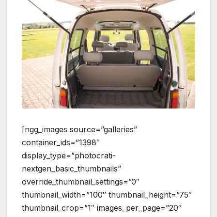
[ngg_images source=”galleries”
container_ids=”1398″
display_type=”photocrati-
nextgen_basic_thumbnails”
override_thumbnail_settings=”0″
thumbnail_width=”100″ thumbnail_height=”75″
thumbnail_crop=”1″ images_per_page=”20″