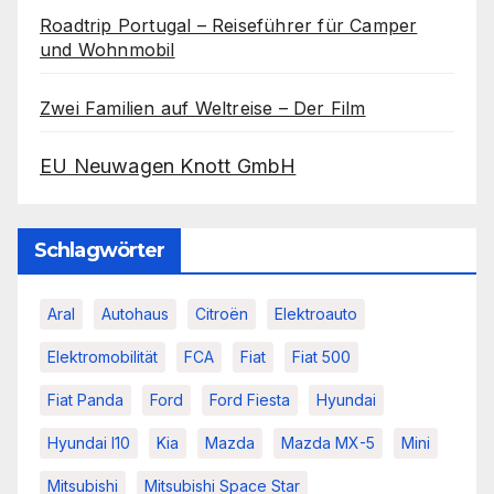
Roadtrip Portugal – Reiseführer für Camper
und Wohnmobil
Zwei Familien auf Weltreise – Der Film
EU Neuwagen Knott GmbH
Schlagwörter
Aral
Autohaus
Citroën
Elektroauto
Elektromobilität
FCA
Fiat
Fiat 500
Fiat Panda
Ford
Ford Fiesta
Hyundai
Hyundai I10
Kia
Mazda
Mazda MX-5
Mini
Mitsubishi
Mitsubishi Space Star