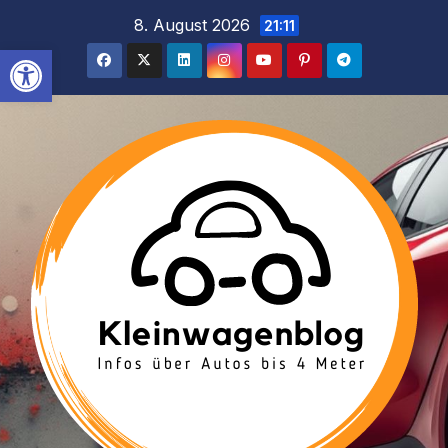
Inhalt
Zum
8. August 2026
21:11
springen
Inhalt
Werkzeugleiste öffnen
springen