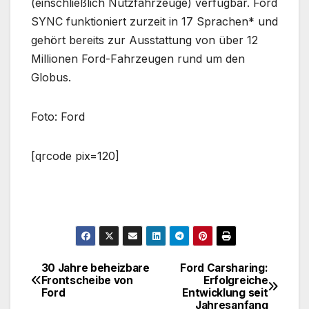
(einschließlich Nutzfahrzeuge) verfügbar. Ford
SYNC funktioniert zurzeit in 17 Sprachen* und
gehört bereits zur Ausstattung von über 12
Millionen Ford-Fahrzeugen rund um den
Globus.
Foto: Ford
[qrcode pix=120]
30 Jahre beheizbare
Ford Carsharing:
Beitragsnavigation
Frontscheibe von
Erfolgreiche
Ford
Entwicklung seit
Jahresanfang