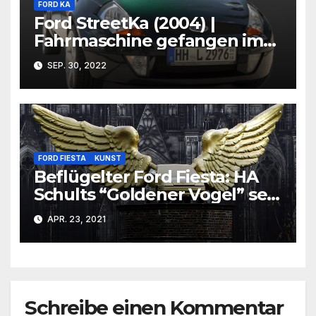
FORD KA
Ford StreetKa (2004) |
Fahrmaschine gefangen im
Körper eine KAs! | CarRanger
SEP. 30, 2022
FORD FIESTA
KUNST
Beflügelter Ford Fiesta: HA
Schults “Goldener Vogel” seit
30 Jahren Kölner
APR. 23, 2021
Wahrzeichen
Schreibe einen Kommentar