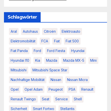
Schlagwörter
Aral
Autohaus
Citroën
Elektroauto
Elektromobilität
FCA
Fiat
Fiat 500
Fiat Panda
Ford
Ford Fiesta
Hyundai
Hyundai I10
Kia
Mazda
Mazda MX-5
Mini
Mitsubishi
Mitsubishi Space Star
Nachhaltige Mobilität
Nissan
Nissan Micra
Opel
Opel Adam
Peugeot
PSA
Renault
Renault Twingo
Seat
Service
Shell
Sicherheit
Smart Fortwo
Stellantis