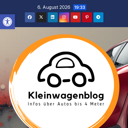
Inhalt
Zum
6. August 2026
19:33
springen
Inhalt
Werkzeugleiste öffnen
springen