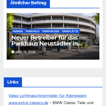
Ähnlicher Beitrag
PARKEN
PARKHAUS
PARKHÄUSER
PARKPLÄTZE
Neuer Betreiber für das
Parkhaus Neustädter in
Gießen: APCOA übernimmt
JAN. 15, 2026
die Bewirtschaftung
Links
Valeo Lichtmaschinenregler für Kleinwagen
www.extra-classics.de
– BMW Classic Teile und