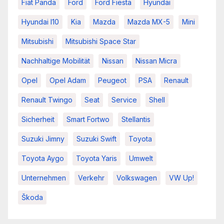
Fiat Panda
Ford
Ford Fiesta
Hyundai
Hyundai I10
Kia
Mazda
Mazda MX-5
Mini
Mitsubishi
Mitsubishi Space Star
Nachhaltige Mobilität
Nissan
Nissan Micra
Opel
Opel Adam
Peugeot
PSA
Renault
Renault Twingo
Seat
Service
Shell
Sicherheit
Smart Fortwo
Stellantis
Suzuki Jimny
Suzuki Swift
Toyota
Toyota Aygo
Toyota Yaris
Umwelt
Unternehmen
Verkehr
Volkswagen
VW Up!
Škoda