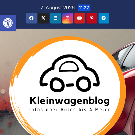
Inhalt
Zum
7. August 2026
11:27
springen
Inhalt
Werkzeugleiste öffnen
springen