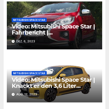
MITSUBISHI SPACE STAR
Video: Mitsubishi Space Star |
Fahrbericht |
BlackForestDrive
DEZ. 6, 2023
MITSUBISHI SPACE STAR
Video: Mitsubishi Space Star |
Knackt er den 3,6 Liter
Rekord? | asphalt.art
AUG. 12, 2023