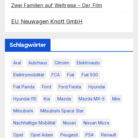
Zwei Familien auf Weltreise – Der Film
EU Neuwagen Knott GmbH
Schlagwörter
Aral
Autohaus
Citroën
Elektroauto
Elektromobilität
FCA
Fiat
Fiat 500
Fiat Panda
Ford
Ford Fiesta
Hyundai
Hyundai I10
Kia
Mazda
Mazda MX-5
Mini
Mitsubishi
Mitsubishi Space Star
Nachhaltige Mobilität
Nissan
Nissan Micra
Opel
Opel Adam
Peugeot
PSA
Renault