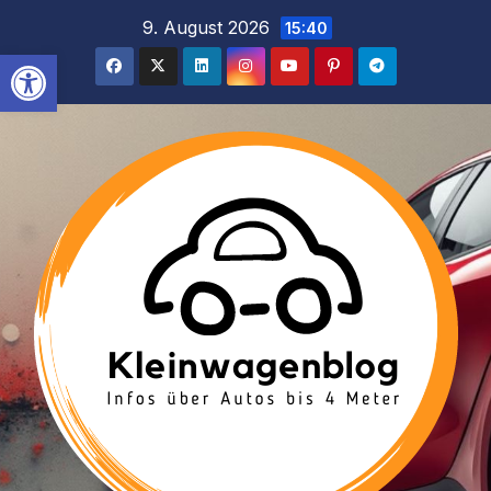
Inhalt
Zum
9. August 2026
15:40
springen
Inhalt
Werkzeugleiste öffnen
springen