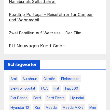
Namibia als Selbstfahrer
Roadtrip Portugal – Reiseführer für Camper
und Wohnmobil
Zwei Familien auf Weltreise – Der Film
EU Neuwagen Knott GmbH
Schlagwörter
Aral
Autohaus
Citroën
Elektroauto
Elektromobilität
FCA
Fiat
Fiat 500
Fiat Panda
Ford
Ford Fiesta
Hyundai
Hyundai I10
Kia
Mazda
Mazda MX-5
Mini