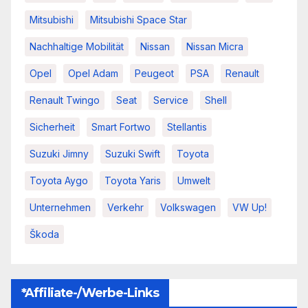
Mitsubishi
Mitsubishi Space Star
Nachhaltige Mobilität
Nissan
Nissan Micra
Opel
Opel Adam
Peugeot
PSA
Renault
Renault Twingo
Seat
Service
Shell
Sicherheit
Smart Fortwo
Stellantis
Suzuki Jimny
Suzuki Swift
Toyota
Toyota Aygo
Toyota Yaris
Umwelt
Unternehmen
Verkehr
Volkswagen
VW Up!
Škoda
*Affiliate-/Werbe-Links