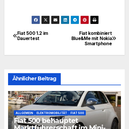
Fiat 500 1.2 im
Fiat kombiniert
Beitragsnavigation
Dauertest
Blue&Me mit Nokia
Smartphone
Ähnlicher Beitrag
ALLGEMEIN
ELEKTROMOBILITÄT
FIAT 500
Fiat 500 behauptet
Marktführerschaft im Mini-