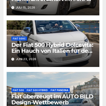
Segment
JULI 15, 2026
FIAT 500C
Der Fiat 500 Hybrid Dolcevita:
Ein Hauch von Italien für den
Alltag
JUNI 23, 2026
FIAT 500
FIAT 500 HYBRID
FIAT PANDINA
Fiat überzeugt im AUTO BILD
Design-Wettbewerb