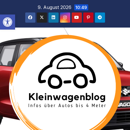
Inhalt
Zum
9. August 2026
10:49
springen
Inhalt
Werkzeugleiste öffnen
springen