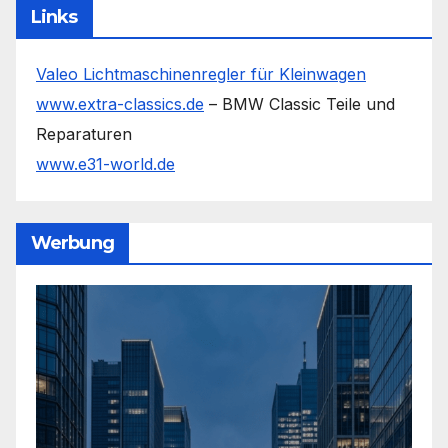
Links
Valeo Lichtmaschinenregler für Kleinwagen
www.extra-classics.de
– BMW Classic Teile und
Reparaturen
www.e31-world.de
Werbung