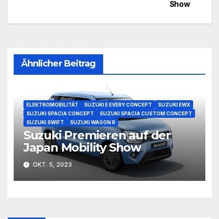
Show
Ähnlicher Beitrag
ELEKTROMOBILITÄT
SUZUKI E EVERY CONCEPT
SUZUKI EWX
SUZUKI SPACIA CONCEPT
SUZUKI SPACIA CUSTOM CONCEPT
SUZUKI SWIFT
SUZUKI WAGON R
Suzuki Premieren auf der
Japan Mobility Show
OKT. 5, 2023