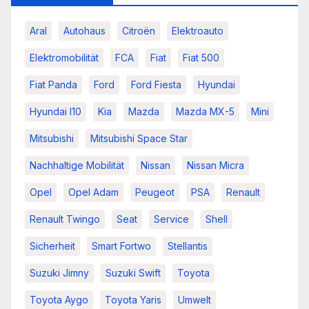
Aral
Autohaus
Citroën
Elektroauto
Elektromobilität
FCA
Fiat
Fiat 500
Fiat Panda
Ford
Ford Fiesta
Hyundai
Hyundai I10
Kia
Mazda
Mazda MX-5
Mini
Mitsubishi
Mitsubishi Space Star
Nachhaltige Mobilität
Nissan
Nissan Micra
Opel
Opel Adam
Peugeot
PSA
Renault
Renault Twingo
Seat
Service
Shell
Sicherheit
Smart Fortwo
Stellantis
Suzuki Jimny
Suzuki Swift
Toyota
Toyota Aygo
Toyota Yaris
Umwelt