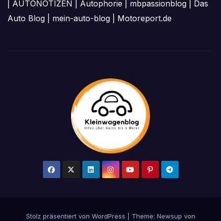
|
AUTONOTIZEN
|
Autophorie
|
mbpassionblog
|
Das
Auto Blog
|
mein-auto-blog
|
Motoreport.de
Stolz präsentiert von WordPress
|
Theme: Newsup von