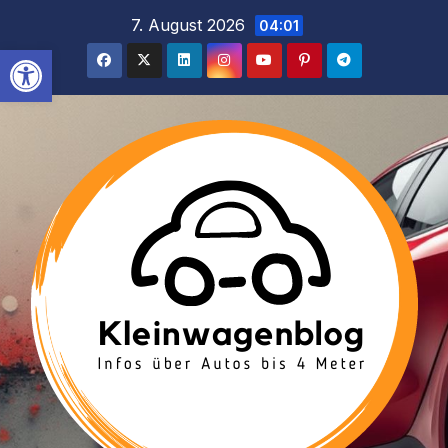
Inhalt
Zum
7. August 2026
04:01
springen
Inhalt
Werkzeugleiste öffnen
springen