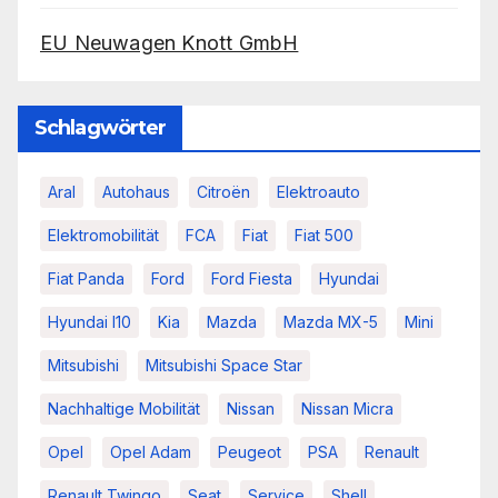
EU Neuwagen Knott GmbH
Schlagwörter
Aral
Autohaus
Citroën
Elektroauto
Elektromobilität
FCA
Fiat
Fiat 500
Fiat Panda
Ford
Ford Fiesta
Hyundai
Hyundai I10
Kia
Mazda
Mazda MX-5
Mini
Mitsubishi
Mitsubishi Space Star
Nachhaltige Mobilität
Nissan
Nissan Micra
Opel
Opel Adam
Peugeot
PSA
Renault
Renault Twingo
Seat
Service
Shell