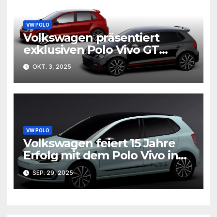
VW POLO
Volkswagen präsentiert
exklusiven Polo Vivo GT
Concept auf
OKT. 3, 2025
südafrikanischem
Automobilfestival
VW POLO
Volkswagen feiert 15 Jahre
Erfolg mit dem Polo Vivo in
Südafrika
SEP. 29, 2025