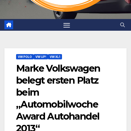
VW POLO
VW UP!
VW XL1
Marke Volkswagen
belegt ersten Platz
beim
„Automobilwoche
Award Autohandel
2013“