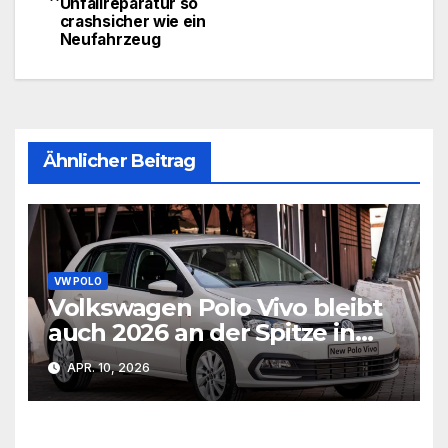
Unfallreparatur so
crashsicher wie ein
Neufahrzeug
Ähnlicher Beitrag
VW POLO
Volkswagen Polo Vivo bleibt
auch 2026 an der Spitze in
Südafrika
APR. 10, 2026