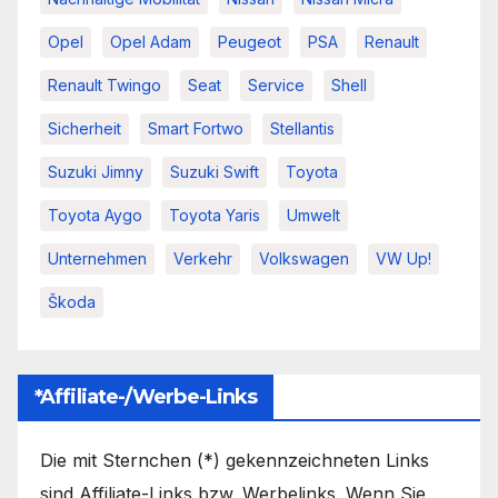
Opel
Opel Adam
Peugeot
PSA
Renault
Renault Twingo
Seat
Service
Shell
Sicherheit
Smart Fortwo
Stellantis
Suzuki Jimny
Suzuki Swift
Toyota
Toyota Aygo
Toyota Yaris
Umwelt
Unternehmen
Verkehr
Volkswagen
VW Up!
Škoda
*Affiliate-/Werbe-Links
Die mit Sternchen (*) gekennzeichneten Links
sind Affiliate-Links bzw. Werbelinks. Wenn Sie