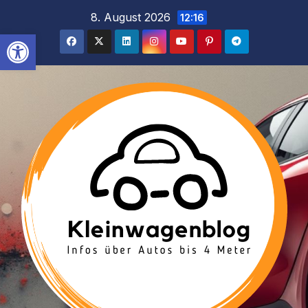
Inhalt
Zum
8. August 2026
12:16
springen
Inhalt
Werkzeugleiste öffnen
springen