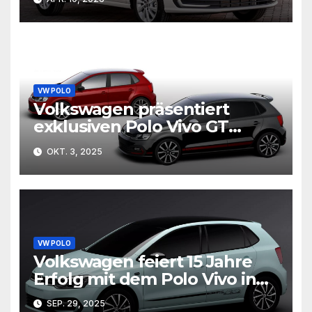
VW POLO
Volkswagen präsentiert
exklusiven Polo Vivo GT
Concept auf
OKT. 3, 2025
südafrikanischem
Automobilfestival
VW POLO
Volkswagen feiert 15 Jahre
Erfolg mit dem Polo Vivo in
Südafrika
SEP. 29, 2025