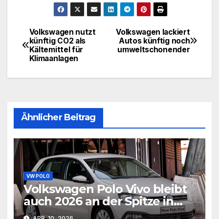
Volkswagen nutzt
Volkswagen lackiert
Beitragsnavigation
künftig CO2 als
Autos künftig noch
Kältemittel für
umweltschonender
Klimaanlagen
Ähnlicher Beitrag
VW POLO
Volkswagen Polo Vivo bleibt
auch 2026 an der Spitze in
Südafrika
APR. 10, 2026