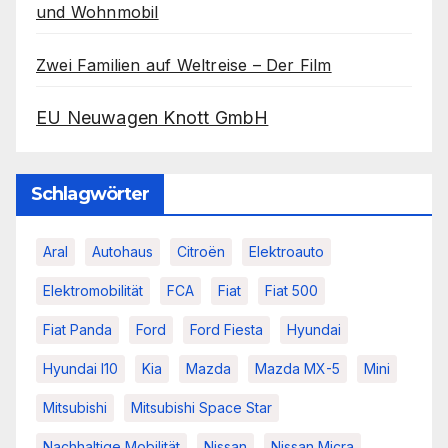
und Wohnmobil
Zwei Familien auf Weltreise – Der Film
EU Neuwagen Knott GmbH
Schlagwörter
Aral
Autohaus
Citroën
Elektroauto
Elektromobilität
FCA
Fiat
Fiat 500
Fiat Panda
Ford
Ford Fiesta
Hyundai
Hyundai I10
Kia
Mazda
Mazda MX-5
Mini
Mitsubishi
Mitsubishi Space Star
Nachhaltige Mobilität
Nissan
Nissan Micra