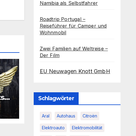
Namibia als Selbstfahrer
Roadtrip Portugal –
Reiseführer für Camper und
Wohnmobil
Zwei Familien auf Weltreise –
Der Film
EU Neuwagen Knott GmbH
d
ts
Schlagwörter
”
Aral
Autohaus
Citroën
Elektroauto
Elektromobilität