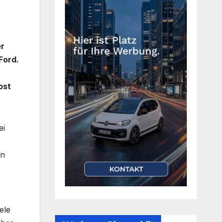
er
Ford.
ost
ei
en
ele