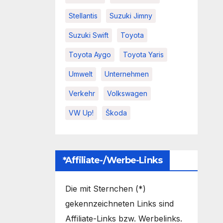
Stellantis
Suzuki Jimny
Suzuki Swift
Toyota
Toyota Aygo
Toyota Yaris
Umwelt
Unternehmen
Verkehr
Volkswagen
VW Up!
Škoda
*Affiliate-/Werbe-Links
Die mit Sternchen (*)
gekennzeichneten Links sind
Affiliate-Links bzw. Werbelinks.