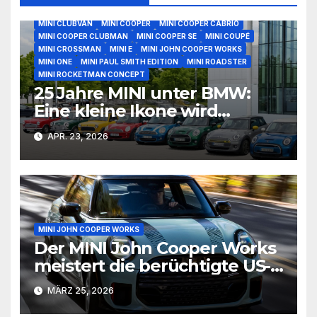
MINI CABRIO
MINI CLUBMAN
MINI CLUBMAN ESTATE
MINI CLUBVAN
MINI COOPER
MINI COOPER CABRIO
MINI COOPER CLUBMAN
MINI COOPER SE
MINI COUPÉ
MINI CROSSMAN
MINI E
MINI JOHN COOPER WORKS
MINI ONE
MINI PAUL SMITH EDITION
MINI ROADSTER
MINI ROCKETMAN CONCEPT
25 Jahre MINI unter BMW:
Eine kleine Ikone wird
erwachsen
APR. 23, 2026
MINI JOHN COOPER WORKS
Der MINI John Cooper Works
meistert die berüchtigte US-
129
MÄRZ 25, 2026