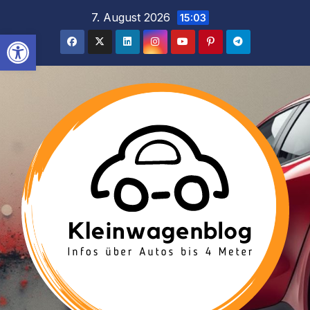
Inhalt
Zum
7. August 2026
15:03
springen
Inhalt
Werkzeugleiste öffnen
springen