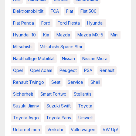
Elektromobilität
FCA
Fiat
Fiat 500
Fiat Panda
Ford
Ford Fiesta
Hyundai
Hyundai I10
Kia
Mazda
Mazda MX-5
Mini
Mitsubishi
Mitsubishi Space Star
Nachhaltige Mobilität
Nissan
Nissan Micra
Opel
Opel Adam
Peugeot
PSA
Renault
Renault Twingo
Seat
Service
Shell
Sicherheit
Smart Fortwo
Stellantis
Suzuki Jimny
Suzuki Swift
Toyota
Toyota Aygo
Toyota Yaris
Umwelt
Unternehmen
Verkehr
Volkswagen
VW Up!