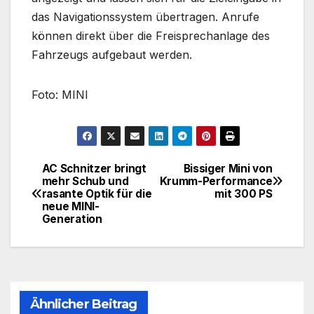
das Navigationssystem übertragen. Anrufe
können direkt über die Freisprechanlage des
Fahrzeugs aufgebaut werden.
Foto: MINI
AC Schnitzer bringt
Bissiger Mini von
Beitragsnavigation
mehr Schub und
Krumm-Performance
rasante Optik für die
mit 300 PS
neue MINI-
Generation
Ähnlicher Beitrag
KLASSIKER
MINI
MINI 1000
MINI 3-TÜRER
MINI 5-TÜRER