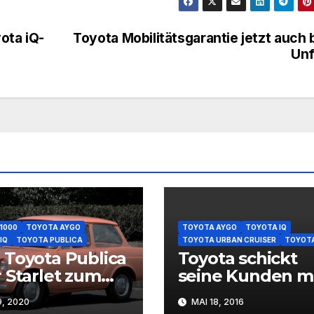
ota iQ-
Toyota Mobilitätsgarantie jetzt auch 
Unf
1000
TOYOTA AYGO
TOYOTA AYGO
TOYOTA IQ
IQ
TOYOTA PUBLICA
TOYOTA URBAN CRUISER
TOYOTA
Toyota Publica
Toyota schickt
 Starlet zum
seine Kunden m
aris
einem guten
9, 2020
MAI 18, 2016
Gefühl in den