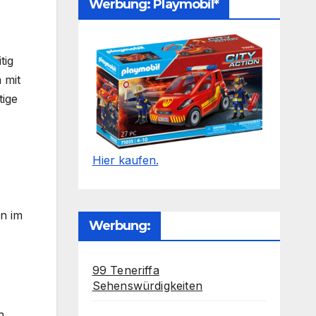
Werbung: Playmobil*
tig
 mit
tige
Hier kaufen.
n im
Werbung:
99 Teneriffa
Sehenswürdigkeiten
n