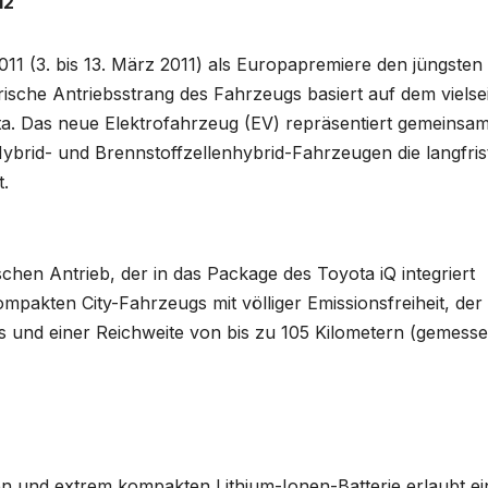
12
11 (3. bis 13. März 2011) als Europapremiere den jüngsten
rische Antriebsstrang des Fahrzeugs basiert auf dem vielsei
a. Das neue Elektrofahrzeug (EV) repräsentiert gemeinsam
-Hybrid- und Brennstoffzellenhybrid-Fahrzeugen die langfris
t.
schen Antrieb, der in das Package des Toyota iQ integriert
ompakten City-Fahrzeugs mit völliger Emissionsfreiheit, der
 und einer Reichweite von bis zu 105 Kilometern (gemesse
en und extrem kompakten Lithium-Ionen-Batterie erlaubt ei