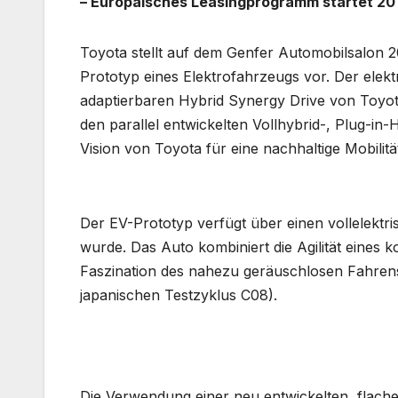
– Europäisches Leasingprogramm startet 20
Toyota stellt auf dem Genfer Automobilsalon 20
Prototyp eines Elektrofahrzeugs vor. Der elekt
adaptierbaren Hybrid Synergy Drive von Toyot
den parallel entwickelten Vollhybrid-, Plug-in
Vision von Toyota für eine nachhaltige Mobilitä
Der EV-Prototyp verfügt über einen vollelektri
wurde. Das Auto kombiniert die Agilität eines k
Faszination des nahezu geräuschlosen Fahrens
japanischen Testzyklus C08).
Die Verwendung einer neu entwickelten, flach