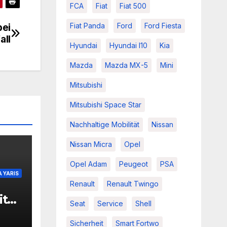
FCA
Fiat
Fiat 500
bei
Fiat Panda
Ford
Ford Fiesta
all
Hyundai
Hyundai I10
Kia
Mazda
Mazda MX-5
Mini
Mitsubishi
Mitsubishi Space Star
Nachhaltige Mobilität
Nissan
Nissan Micra
Opel
Opel Adam
Peugeot
PSA
 YARIS
Renault
Renault Twingo
it
Seat
Service
Shell
Sicherheit
Smart Fortwo