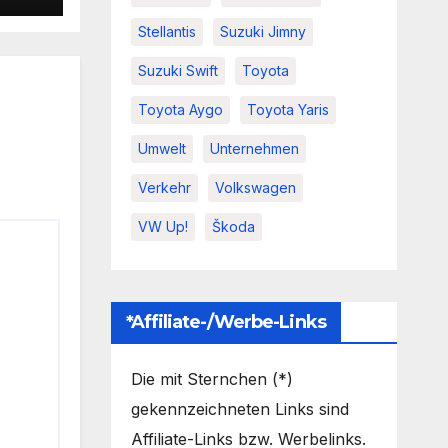
Stellantis
Suzuki Jimny
Suzuki Swift
Toyota
Toyota Aygo
Toyota Yaris
Umwelt
Unternehmen
Verkehr
Volkswagen
VW Up!
Škoda
*Affiliate-/Werbe-Links
Die mit Sternchen (*)
gekennzeichneten Links sind
Affiliate-Links bzw. Werbelinks.