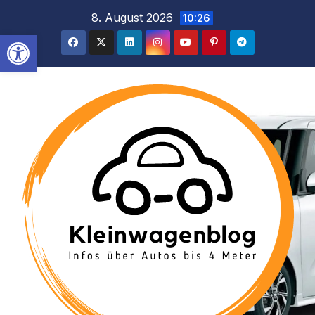
Inhalt
Zum
8. August 2026
10:26
springen
Inhalt
Werkzeugleiste öffnen
springen