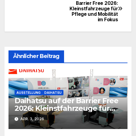
Beitragsnavigation
Barrier Free 2026:
Kleinstfahrzeuge für
Pflege und Mobilität
im Fokus
Ähnlicher Beitrag
AUSSTELLUNG
DAIHATSU
Daihatsu auf der Barrier Free
2026: Kleinstfahrzeuge für
Pflege und Mobilität im
APR. 3, 2026
Fokus