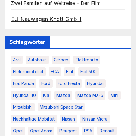
Zwei Familien auf Weltreise – Der Film
EU Neuwagen Knott GmbH
Schlagwörter
Aral
Autohaus
Citroën
Elektroauto
Elektromobilität
FCA
Fiat
Fiat 500
Fiat Panda
Ford
Ford Fiesta
Hyundai
Hyundai I10
Kia
Mazda
Mazda MX-5
Mini
Mitsubishi
Mitsubishi Space Star
Nachhaltige Mobilität
Nissan
Nissan Micra
Opel
Opel Adam
Peugeot
PSA
Renault