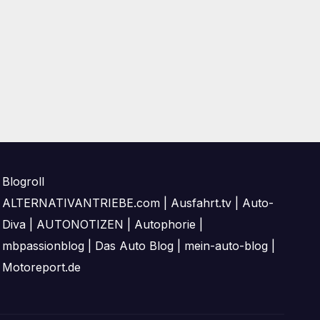
Blogroll
ALTERNATIVANTRIEBE.com
|
Ausfahrt.tv
|
Auto-
Diva
|
AUTONOTIZEN
|
Autophorie
|
mbpassionblog
|
Das Auto Blog
|
mein-auto-blog
|
Motoreport.de