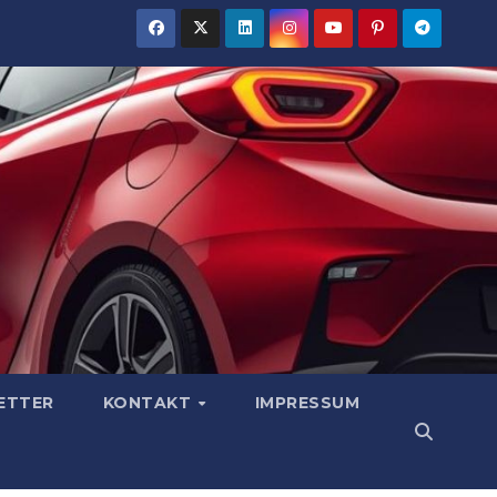
ETTER
KONTAKT
IMPRESSUM