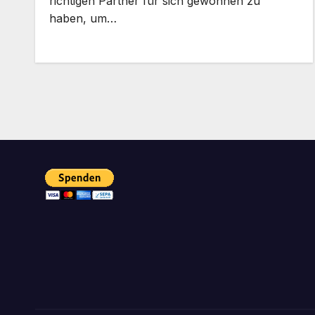
richtigen Partner für sich gewonnen zu
haben, um…