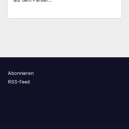
Abonnieren
RSS-Feed