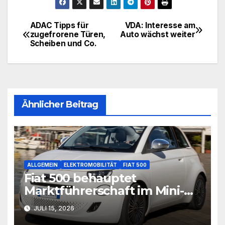
ADAC Tipps für
VDA: Interesse am
Beitragsnavigation
zugefrorene Türen,
Auto wächst weiter
Scheiben und Co.
Ähnlicher Beitrag
ALLGEMEIN
ELEKTROMOBILITÄT
FIAT 500
Fiat 500 behauptet
Marktführerschaft im Mini-
Segment
JULI 15, 2026