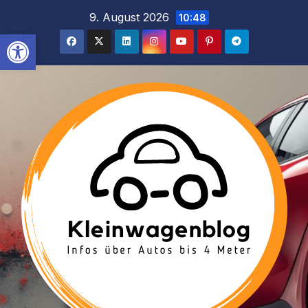
Inhalt
Zum
9. August 2026
10:48
springen
Inhalt
Werkzeugleiste öffnen
springen