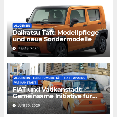
ALLGEMEIN
Daihatsu Taft: Modellpflege
und neue Sondermodelle
JULI 15, 2026
ALLGEMEIN
ELEKTROMOBILITÄT
FIAT TOPOLINO
VATIKANSTADT
FIAT und Vatikanstadt:
Gemeinsame Initiative für
nachhaltige Mikromobilität
JUNI 30, 2026