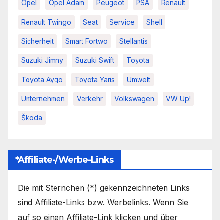
Opel
Opel Adam
Peugeot
PSA
Renault
Renault Twingo
Seat
Service
Shell
Sicherheit
Smart Fortwo
Stellantis
Suzuki Jimny
Suzuki Swift
Toyota
Toyota Aygo
Toyota Yaris
Umwelt
Unternehmen
Verkehr
Volkswagen
VW Up!
Škoda
*Affiliate-/Werbe-Links
Die mit Sternchen (*) gekennzeichneten Links
sind Affiliate-Links bzw. Werbelinks. Wenn Sie
auf so einen Affiliate-Link klicken und über