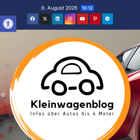
Inhalt
Zum
9. August 2026
10:12
springen
Inhalt
Werkzeugleiste öffnen
springen