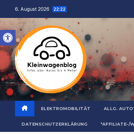
Inhalt
Zum
6. August 2026
springen
22:22
Inhalt
springen
Werkzeugleiste öffnen
ELEKTROMOBILITÄT
ALLG. AUT
DATENSCHUTZERKLÄRUNG
*AFFILIATE-/