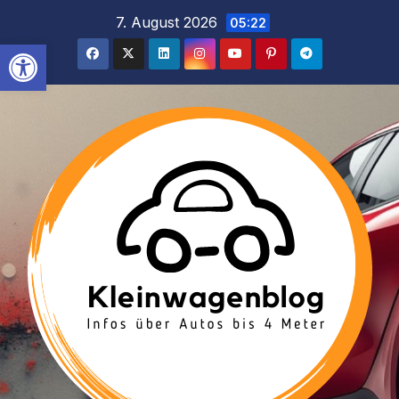
Inhalt
Zum
7. August 2026
05:22
springen
Inhalt
Werkzeugleiste öffnen
springen