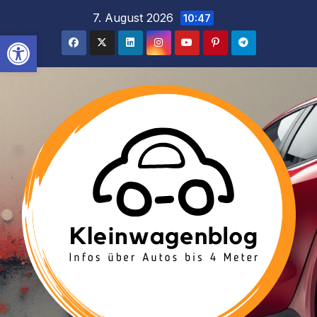
Inhalt
Zum
7. August 2026
10:47
springen
Inhalt
Werkzeugleiste öffnen
springen