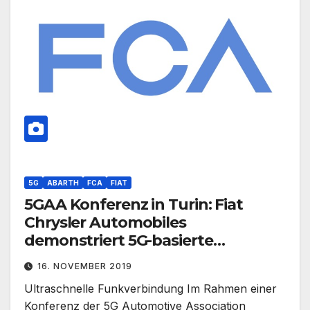
5G
ABARTH
FCA
FIAT
5GAA Konferenz in Turin: Fiat
Chrysler Automobiles
demonstriert 5G-basierte
Technologien für mehr Sicherheit
16. NOVEMBER 2019
im Straßenverkehr
Ultraschnelle Funkverbindung Im Rahmen einer
Konferenz der 5G Automotive Association