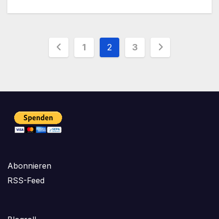
Seitennummerierung
1
2
3
der
Beiträge
Abonnieren
RSS-Feed