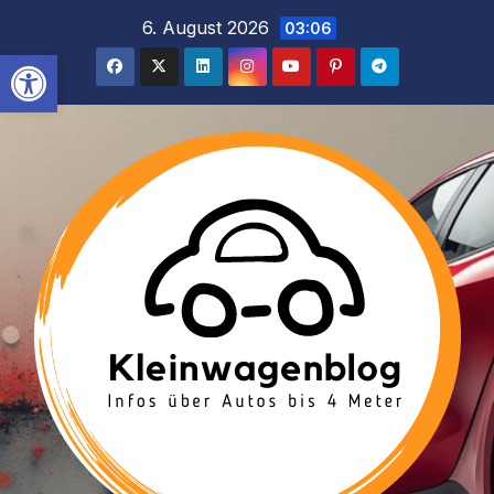
Inhalt
Zum
6. August 2026
03:06
springen
Inhalt
Werkzeugleiste öffnen
springen