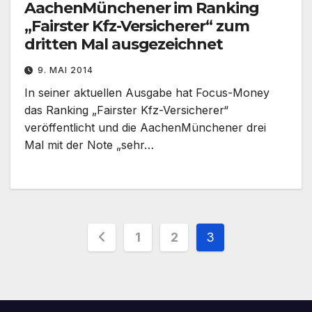
AachenMünchener im Ranking
„Fairster Kfz-Versicherer“ zum
dritten Mal ausgezeichnet
9. MAI 2014
In seiner aktuellen Ausgabe hat Focus-Money
das Ranking „Fairster Kfz-Versicherer“
veröffentlicht und die AachenMünchener drei
Mal mit der Note „sehr…
Seitennummerierung
1
2
3
der
Beiträge