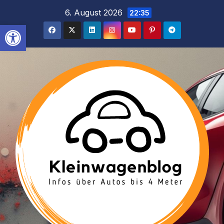
Inhalt
Zum
6. August 2026
22:35
springen
Inhalt
Werkzeugleiste öffnen
springen