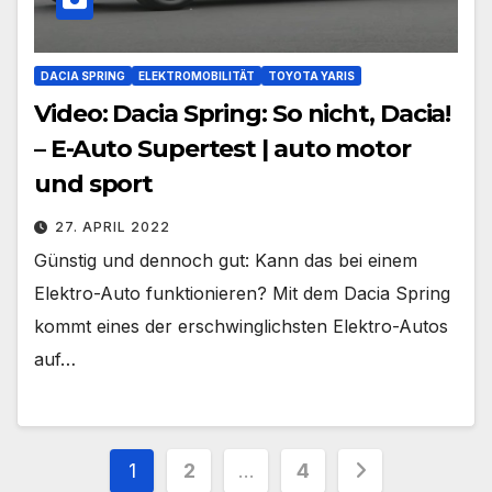
DACIA SPRING
ELEKTROMOBILITÄT
TOYOTA YARIS
Video: Dacia Spring: So nicht, Dacia!
– E-Auto Supertest | auto motor
und sport
27. APRIL 2022
Günstig und dennoch gut: Kann das bei einem
Elektro-Auto funktionieren? Mit dem Dacia Spring
kommt eines der erschwinglichsten Elektro-Autos
auf…
Seitennummerierung
1
2
…
4