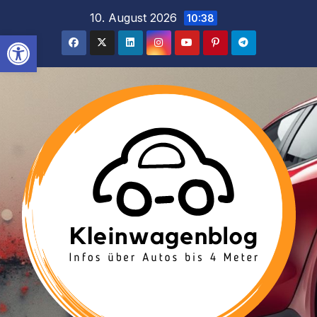
Inhalt
Zum
10. August 2026
10:38
springen
Inhalt
Werkzeugleiste öffnen
springen