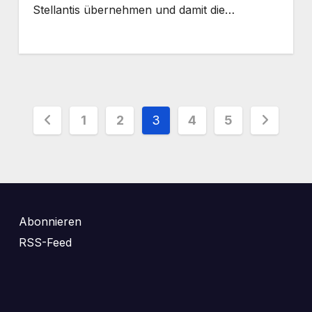
Stellantis übernehmen und damit die…
Seitennummerierung
1
2
3
4
5
der
Beiträge
Abonnieren
RSS-Feed