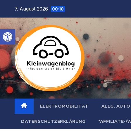
Inhalt
Zum
7. August 2026
springen
00:10
Inhalt
springen
Werkzeugleiste öffnen
ELEKTROMOBILITÄT
ALLG. AUT
DATENSCHUTZERKLÄRUNG
*AFFILIATE-/