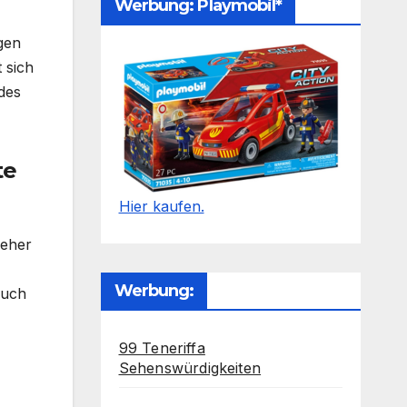
Werbung: Playmobil*
gen
 sich
des
te
Hier kaufen.
 eher
Werbung:
auch
99 Teneriffa
Sehenswürdigkeiten