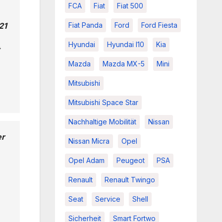
FCA
Fiat
Fiat 500
Fiat Panda
Ford
Ford Fiesta
21
Hyundai
Hyundai I10
Kia
Mazda
Mazda MX-5
Mini
Mitsubishi
Mitsubishi Space Star
Nachhaltige Mobilität
Nissan
er
Nissan Micra
Opel
Opel Adam
Peugeot
PSA
Renault
Renault Twingo
Seat
Service
Shell
Sicherheit
Smart Fortwo