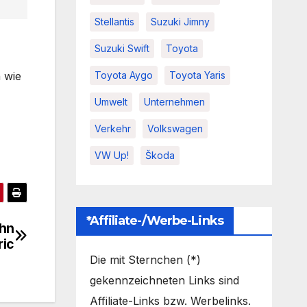
Stellantis
Suzuki Jimny
Suzuki Swift
Toyota
 wie
Toyota Aygo
Toyota Yaris
Umwelt
Unternehmen
Verkehr
Volkswagen
VW Up!
Škoda
*Affiliate-/Werbe-Links
ahn
ric
Die mit Sternchen (*)
gekennzeichneten Links sind
Affiliate-Links bzw. Werbelinks.