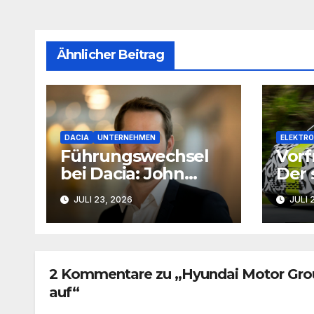
Ähnlicher Beitrag
DACIA
UNTERNEHMEN
ELEKTRO
Führungswechsel
Vorf
bei Dacia: John
Der 
Cleworth wird
kom
JULI 23, 2026
JULI 
neuer Produktchef
die 
2 Kommentare zu „Hyundai Motor Grou
auf“