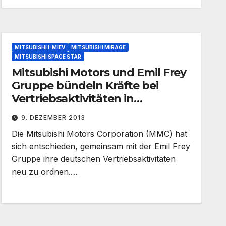
MITSUBISHI I-MIEV
MITSUBISHI MIRAGE
MITSUBISHI SPACE STAR
Mitsubishi Motors und Emil Frey
Gruppe bündeln Kräfte bei
Vertriebsaktivitäten in
Deutschland
9. DEZEMBER 2013
Die Mitsubishi Motors Corporation (MMC) hat
sich entschieden, gemeinsam mit der Emil Frey
Gruppe ihre deutschen Vertriebsaktivitäten
neu zu ordnen.…