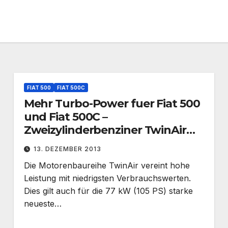
FIAT 500
FIAT 500C
Mehr Turbo-Power fuer Fiat 500
und Fiat 500C –
Zweizylinderbenziner TwinAir
jetzt mit 105 PS
13. DEZEMBER 2013
Die Motorenbaureihe TwinAir vereint hohe
Leistung mit niedrigsten Verbrauchswerten.
Dies gilt auch für die 77 kW (105 PS) starke
neueste…