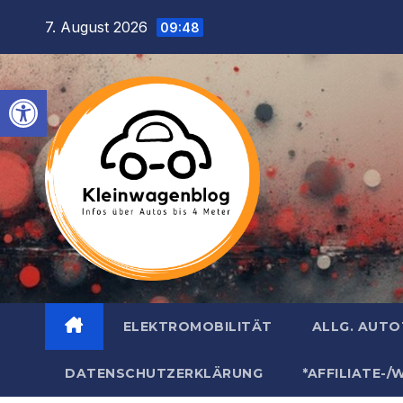
Inhalt
Zum
7. August 2026
springen
09:48
Inhalt
springen
Werkzeugleiste öffnen
ELEKTROMOBILITÄT
ALLG. AUT
DATENSCHUTZERKLÄRUNG
*AFFILIATE-/