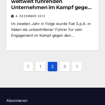
weltweit führenden
Unternehmen im Kampf gegen
den Klimawandel
4. DEZEMBER 2013
Im zweiten Jahr in Folge wurde Fiat S.p.A. in
Italien als unbestrittener Führer für sein
Engagement im Kampf gegen den…
Seitennummerierung
1
2
3
der
Beiträge
Abonnieren