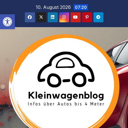
Inhalt
Zum
10. August 2026
07:20
springen
Inhalt
Werkzeugleiste öffnen
springen