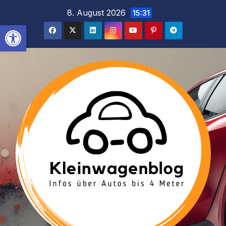
Inhalt
Zum
8. August 2026
15:31
springen
Inhalt
Werkzeugleiste öffnen
springen