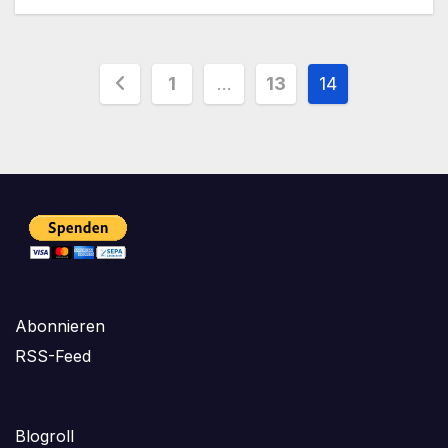
Seitennummerierung
1
…
13
14
der
Beiträge
Abonnieren
RSS-Feed
Blogroll