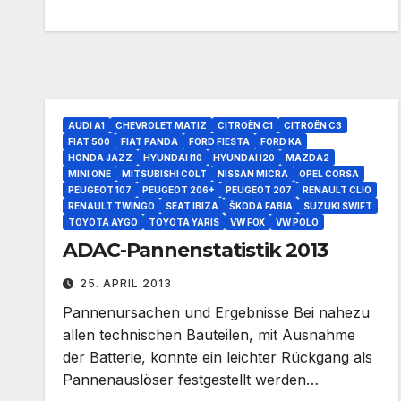
AUDI A1
CHEVROLET MATIZ
CITROËN C1
CITROËN C3
FIAT 500
FIAT PANDA
FORD FIESTA
FORD KA
HONDA JAZZ
HYUNDAI I10
HYUNDAI I20
MAZDA2
MINI ONE
MITSUBISHI COLT
NISSAN MICRA
OPEL CORSA
PEUGEOT 107
PEUGEOT 206+
PEUGEOT 207
RENAULT CLIO
RENAULT TWINGO
SEAT IBIZA
ŠKODA FABIA
SUZUKI SWIFT
TOYOTA AYGO
TOYOTA YARIS
VW FOX
VW POLO
ADAC-Pannenstatistik 2013
25. APRIL 2013
Pannenursachen und Ergebnisse Bei nahezu
allen technischen Bauteilen, mit Ausnahme
der Batterie, konnte ein leichter Rückgang als
Pannenauslöser festgestellt werden…