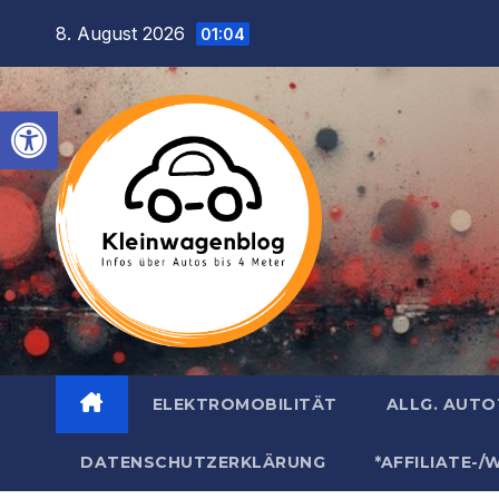
Inhalt
Zum
8. August 2026
springen
01:04
Inhalt
springen
Werkzeugleiste öffnen
ELEKTROMOBILITÄT
ALLG. AUT
DATENSCHUTZERKLÄRUNG
*AFFILIATE-/