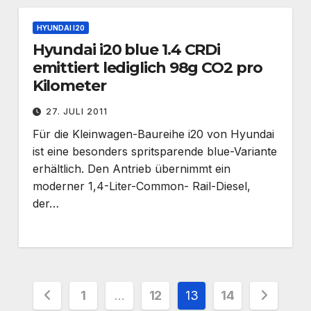
HYUNDAI I20
Hyundai i20 blue 1.4 CRDi
emittiert lediglich 98g CO2 pro
Kilometer
27. JULI 2011
Für die Kleinwagen-Baureihe i20 von Hyundai
ist eine besonders spritsparende blue-Variante
erhältlich. Den Antrieb übernimmt ein
moderner 1,4-Liter-Common- Rail-Diesel,
der…
Seitennummerierung
1
…
12
13
14