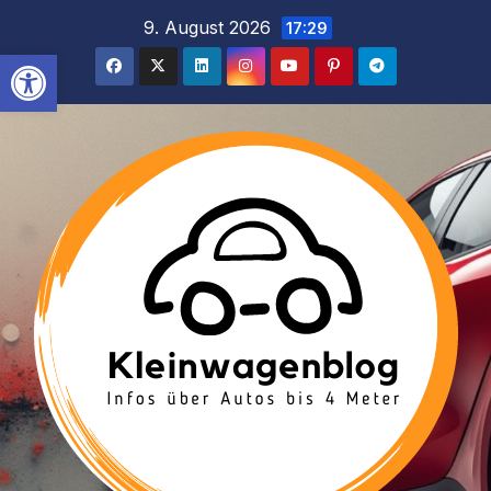
Inhalt
Zum
9. August 2026
17:29
springen
Inhalt
Werkzeugleiste öffnen
springen