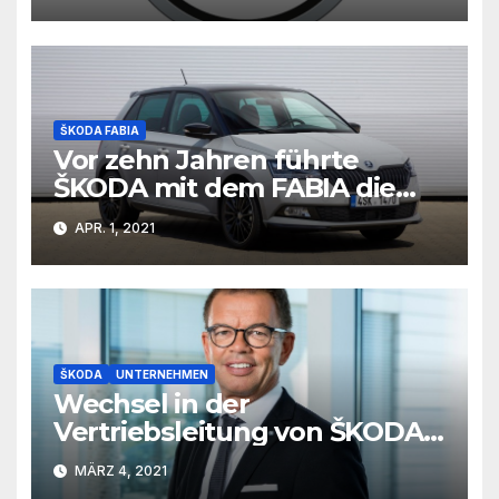
ŠKODA FABIA
Vor zehn Jahren führte
ŠKODA mit dem FABIA die
MONTE CARLO-Modelle ein
APR. 1, 2021
ŠKODA
UNTERNEHMEN
Wechsel in der
Vertriebsleitung von ŠKODA
AUTO Deutschland
MÄRZ 4, 2021