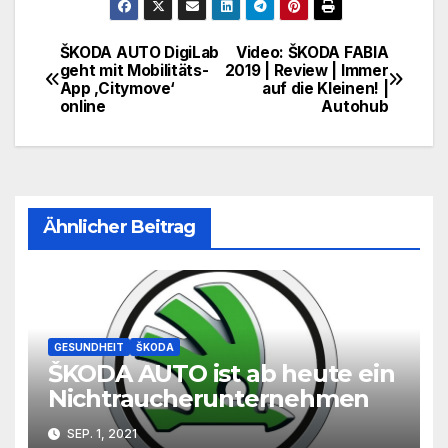
ŠKODA AUTO DigiLab
Video: ŠKODA FABIA
Beitragsnavigation
geht mit Mobilitäts-
2019 | Review | Immer
App ,Citymove‘
auf die Kleinen! |
online
Autohub
Ähnlicher Beitrag
GESUNDHEIT
ŠKODA
ŠKODA AUTO ist ab heute ein
Nichtraucherunternehmen
SEP. 1, 2021