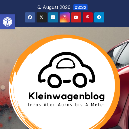
Inhalt
Zum
6. August 2026
03:32
springen
Inhalt
Werkzeugleiste öffnen
springen