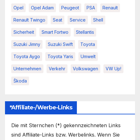
Opel
Opel Adam
Peugeot
PSA
Renault
Renault Twingo
Seat
Service
Shell
Sicherheit
Smart Fortwo
Stellantis
Suzuki Jimny
Suzuki Swift
Toyota
Toyota Aygo
Toyota Yaris
Umwelt
Unternehmen
Verkehr
Volkswagen
VW Up!
Škoda
*Affiliate-/Werbe-Links
Die mit Sternchen (*) gekennzeichneten Links
sind Affiliate-Links bzw. Werbelinks. Wenn Sie